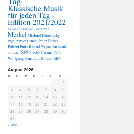
Tag
Klassische Musik
für jeden Tag -
Edition 2021/2022
Linke
Ludwig van Beethoven
Merkel
Michael Klonovsky
Peter Tauber
Peter Helmes
Pegnitz
Polizei
Putin
Russland
Richard Wagner
SPD
Ukraine
USA
Seehofer
Söder
Wolfgang Amadeus Mozart
ÖRR
August 2026
M
D
M
D
F
S
S
1
2
3
4
5
6
7
8
9
10
11
12
13
14
15
16
17
18
19
20
21
22
23
24
25
26
27
28
29
30
31
« Mai