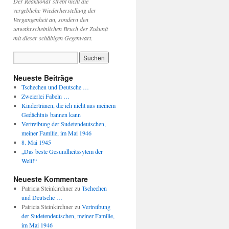
Der Reaktionär strebt nicht die
vergebliche Wiederherstellung der
Vergangenheit an, sondern den
unwahrscheinlichen Bruch der Zukunft
mit dieser schäbigen Gegenwart.
Neueste Beiträge
Tschechen und Deutsche …
Zweierlei Fabeln …
Kindertränen, die ich nicht aus meinem
Gedächtnis bannen kann
Vertreibung der Sudetendeutschen,
meiner Familie, im Mai 1946
8. Mai 1945
„Das beste Gesundheitssytem der
Welt!“
Neueste Kommentare
Patricia Steinkirchner
zu
Tschechen
und Deutsche …
Patricia Steinkirchner
zu
Vertreibung
der Sudetendeutschen, meiner Familie,
im Mai 1946