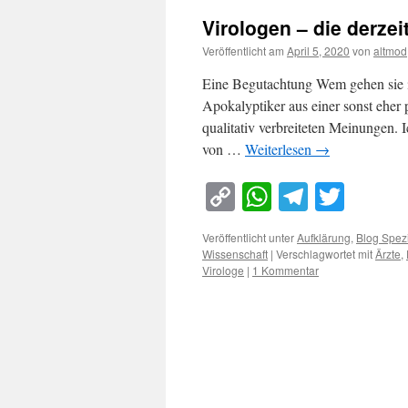
Virologen – die derzei
Veröffentlicht am
April 5, 2020
von
altmod
Eine Begutachtung Wem gehen sie i
Apokalyptiker aus einer sonst eher 
qualitativ verbreiteten Meinungen.
von …
Weiterlesen
→
Copy
WhatsApp
Telegra
Twitt
Link
Veröffentlicht unter
Aufklärung
,
Blog Spez
Wissenschaft
|
Verschlagwortet mit
Ärzte
,
Virologe
|
1 Kommentar