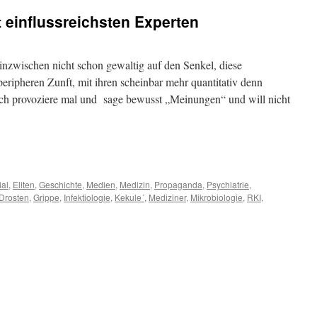
t einflussreichsten Experten
nzwischen nicht schon gewaltig auf den Senkel, diese
peripheren Zunft, mit ihren scheinbar mehr quantitativ denn
 Ich provoziere mal und sage bewusst „Meinungen“ und will nicht
m
er
ial
,
Eliten
,
Geschichte
,
Medien
,
Medizin
,
Propaganda
,
Psychiatrie
,
Drosten
,
Grippe
,
Infektiologie
,
Kekule´
,
Mediziner
,
Mikrobiologie
,
RKI
,