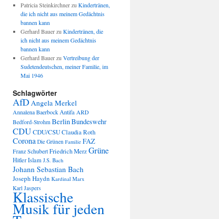
Patricia Steinkirchner
zu
Kindertränen,
die ich nicht aus meinem Gedächtnis
bannen kann
Gerhard Bauer
zu
Kindertränen, die
ich nicht aus meinem Gedächtnis
bannen kann
Gerhard Bauer
zu
Vertreibung der
Sudetendeutschen, meiner Familie, im
Mai 1946
Schlagwörter
AfD
Angela Merkel
Annalena Baerbock
Antifa
ARD
Berlin
Bundeswehr
Bedford-Strohm
CDU
CDU/CSU
Claudia Roth
Corona
FAZ
Die Grünen
Familie
Grüne
Friedrich Merz
Franz Schubert
Hitler
Islam
J.S. Bach
Johann Sebastian Bach
Joseph Haydn
Kardinal Marx
Karl Jaspers
Klassische
Musik für jeden