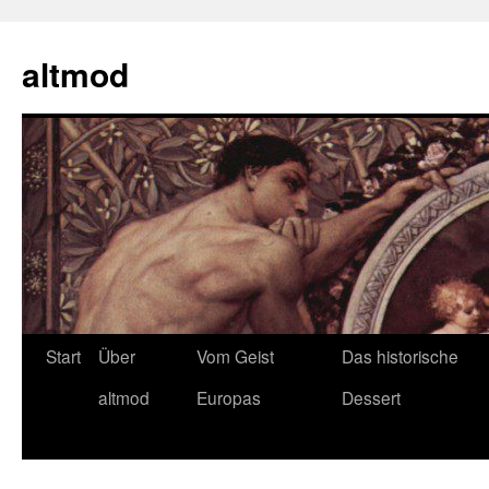
Zum
Inhalt
altmod
springen
Start
Über
Vom Geist
Das historische
altmod
Europas
Dessert