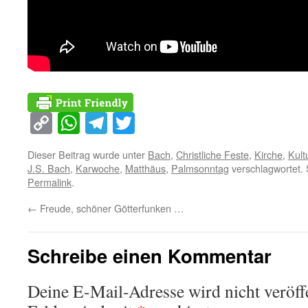
Copy
WhatsApp
Telegram
Twitter
Link
Dieser Beitrag wurde unter
Bach
,
Christliche Feste
,
Kirche
,
Kult
J.S. Bach
,
Karwoche
,
Matthäus
,
Palmsonntag
verschlagwortet. 
Permalink
.
←
Freude, schöner Götterfunken …
Schreibe einen Kommentar
Deine E-Mail-Adresse wird nicht veröffe