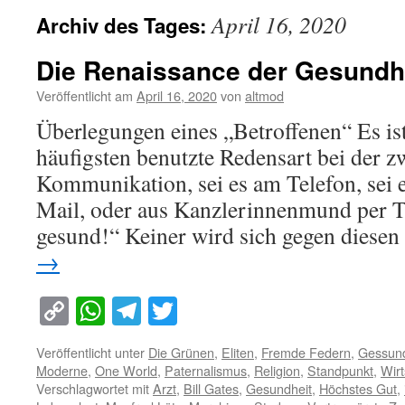
April 16, 2020
Archiv des Tages:
Die Renaissance der Gesundhe
Veröffentlicht am
April 16, 2020
von
altmod
Überlegungen eines „Betroffenen“ Es ist
häufigsten benutzte Redensart bei der 
Kommunikation, sei es am Telefon, sei e
Mail, oder aus Kanzlerinnenmund per T
gesund!“ Keiner wird sich gegen diese
→
Copy
WhatsApp
Telegram
Twitter
Link
Veröffentlicht unter
Die Grünen
,
Eliten
,
Fremde Federn
,
Gessund
Moderne
,
One World
,
Paternalismus
,
Religion
,
Standpunkt
,
Wirt
Verschlagwortet mit
Arzt
,
Bill Gates
,
Gesundheit
,
Höchstes Gut
,