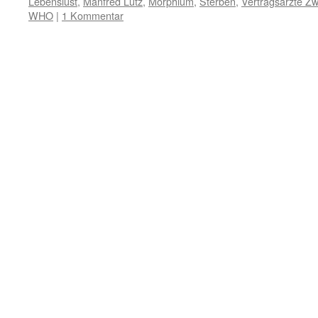
Lebenslust
,
Manfred Lütz
,
Morphium
,
Sterben
,
Vertragsärzte Zw
WHO
|
1 Kommentar