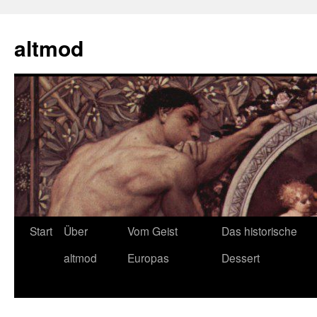
Zum
Inhalt
altmod
springen
Start
Über
Vom Geist
Das historische
altmod
Europas
Dessert