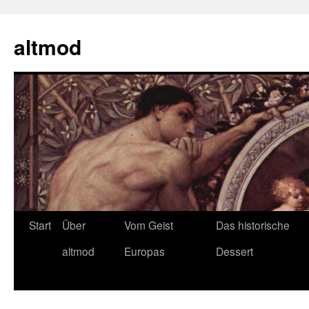
Zum
Inhalt
altmod
springen
Start
Über
Vom Geist
Das historische
altmod
Europas
Dessert