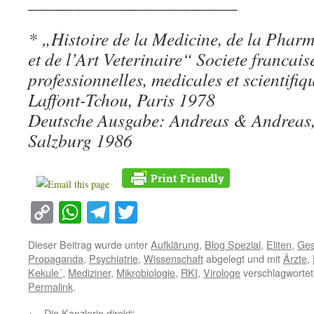
_______________________
* „Histoire de la Medicine, de la Pharm
et de l’Art Veterinaire“ Societe francais
professionnelles, medicales et scientifiq
Laffont-Tchou, Paris 1978
Deutsche Ausgabe: Andreas & Andreas,
Salzburg 1986
Copy
WhatsApp
Telegram
Twitter
Link
Dieser Beitrag wurde unter
Aufklärung
,
Blog Spezial
,
Eliten
,
Ges
Propaganda
,
Psychiatrie
,
Wissenschaft
abgelegt und mit
Ärzte
,
Kekule´
,
Mediziner
,
Mikrobiologie
,
RKI
,
Virologe
verschlagwortet
Permalink
.
←
„Die Kanzlerin direkt“