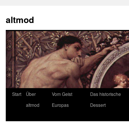
Zum
Inhalt
altmod
springen
Start
Über
Vom Geist
Das historische
altmod
Europas
Dessert