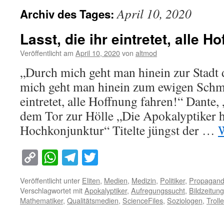
April 10, 2020
Archiv des Tages:
Lasst, die ihr eintretet, alle 
Veröffentlicht am
April 10, 2020
von
altmod
„Durch mich geht man hinein zur Stadt 
mich geht man hinein zum ewigen Schme
eintretet, alle Hoffnung fahren!“ Dante,
dem Tor zur Hölle „Die Apokalyptiker 
Hochkonjunktur“ Titelte jüngst der …
W
Copy
WhatsApp
Telegram
Twitter
Link
Veröffentlicht unter
Eliten
,
Medien
,
Medizin
,
Politiker
,
Propagan
Verschlagwortet mit
Apokalyptiker
,
Aufregungssucht
,
Bildzeitung
Mathematiker
,
Qualitätsmedien
,
ScienceFiles
,
Soziologen
,
Trolle