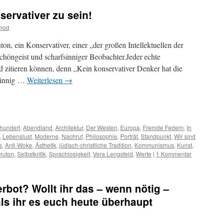
servativer zu sein!
tmod
on, ein Konservativer, einer „der großen Intellektuellen der
chöngeist und scharfsinniger Beobachter.Jeder echte
 zitieren können, denn „Kein konservativer Denker hat die
fsinnig …
Weiterlesen
→
m
er
rhundert
,
Abendland
,
Architektur
,
Der Westen
,
Europa
,
Fremde Federn
,
In
,
Lebenslust
,
Moderne
,
Nachruf
,
Philosophie
,
Porträt
,
Standpunkt
,
Wir sind
s
,
Anti-Woke
,
Ästhetik
,
jüdisch-christliche Tradition
,
Kommunismus
,
Kunst
,
ruton
,
Selbstkritik
,
Sprachlosigkeit
,
Vera Lengsfeld
,
Werte
|
1 Kommentar
Verbot? Wollt ihr das – wenn nötig –
 als ihr es euch heute überhaupt