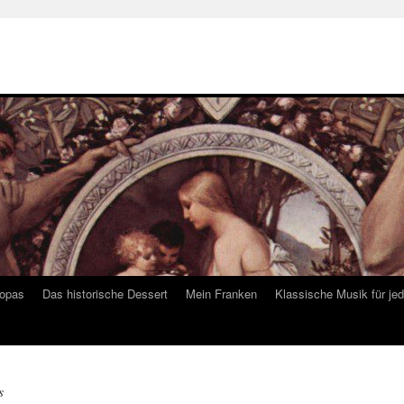
ropas
Das historische Dessert
Mein Franken
Klassische Musik für je
s