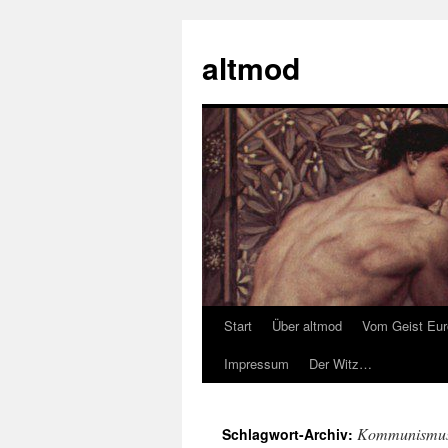
Zum
Inhalt
altmod
springen
Start
Über altmod
Vom Geist Eu
Impressum
Der Witz…
Kommunismu
Schlagwort-Archiv: