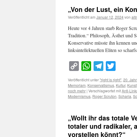
„Von der Lust, ein Kon
Veröffentlicht am
Januar 12, 2024
von
al
Heute vor 4 Jahren starb Roger Scrut
Tradition.“ Philosoph, Ästhet und S
Konservative müsste ihn kennen und
linksintellektuellen Eliten so schar
Copy
WhatsApp
Telegra
Twitt
Link
Veröffentlicht unter
"right is right"
,
20. Jah
Memoriam
,
Konservatismus
,
Kultur
,
Kunst
noch mehr
|
Verschlagwortet mit
Anti-Link
Modernismus
,
Roger Scruton
,
Scharia
,
Sc
„Wollt ihr das totale 
totaler und radikaler,
vorstellen könnt?“