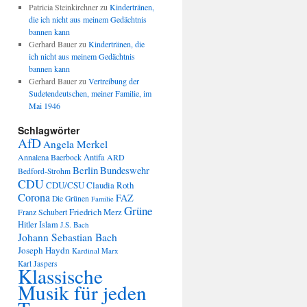
Patricia Steinkirchner
zu
Kindertränen,
die ich nicht aus meinem Gedächtnis
bannen kann
Gerhard Bauer
zu
Kindertränen, die
ich nicht aus meinem Gedächtnis
bannen kann
Gerhard Bauer
zu
Vertreibung der
Sudetendeutschen, meiner Familie, im
Mai 1946
Schlagwörter
AfD
Angela Merkel
Annalena Baerbock
Antifa
ARD
Berlin
Bundeswehr
Bedford-Strohm
CDU
CDU/CSU
Claudia Roth
Corona
FAZ
Die Grünen
Familie
Grüne
Friedrich Merz
Franz Schubert
Hitler
Islam
J.S. Bach
Johann Sebastian Bach
Joseph Haydn
Kardinal Marx
Karl Jaspers
Klassische
Musik für jeden