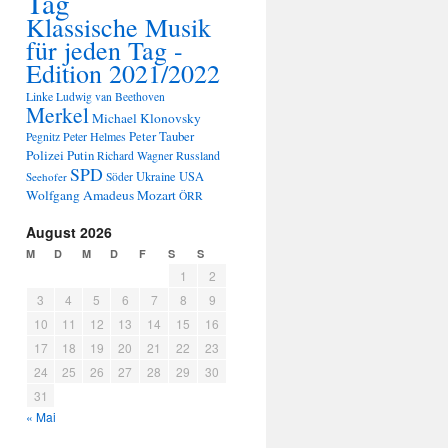
Tag
Klassische Musik
für jeden Tag -
Edition 2021/2022
Linke
Ludwig van Beethoven
Merkel
Michael Klonovsky
Peter Tauber
Peter Helmes
Pegnitz
Polizei
Putin
Russland
Richard Wagner
SPD
Ukraine
USA
Seehofer
Söder
Wolfgang Amadeus Mozart
ÖRR
August 2026
M
D
M
D
F
S
S
1
2
3
4
5
6
7
8
9
10
11
12
13
14
15
16
17
18
19
20
21
22
23
24
25
26
27
28
29
30
31
« Mai