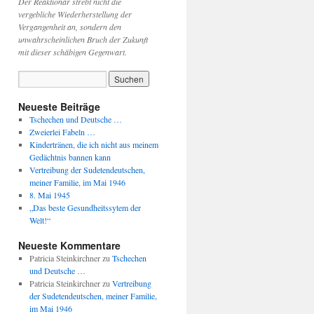
Der Reaktionär strebt nicht die
vergebliche Wiederherstellung der
Vergangenheit an, sondern den
unwahrscheinlichen Bruch der Zukunft
mit dieser schäbigen Gegenwart.
Neueste Beiträge
Tschechen und Deutsche …
Zweierlei Fabeln …
Kindertränen, die ich nicht aus meinem
Gedächtnis bannen kann
Vertreibung der Sudetendeutschen,
meiner Familie, im Mai 1946
8. Mai 1945
„Das beste Gesundheitssytem der
Welt!“
Neueste Kommentare
Patricia Steinkirchner
zu
Tschechen
und Deutsche …
Patricia Steinkirchner
zu
Vertreibung
der Sudetendeutschen, meiner Familie,
im Mai 1946