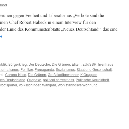
tmod
ünen gegen Freiheit und Liberalismus „Verbote sind die
rünen-Chef Robert Habeck in einem Interview für den
 der Linie des Kommunistenblatts „Neues Deutschland“, das eine
→
m
er
blik
,
Bürgerkrieg
,
Der Deutsche
,
Die Grünen
,
Eliten
,
EUdSSR
,
Irrenhaus
ternalismus
,
Politiker
,
Propaganda
,
Sozialismus
,
Staat und Gesellschaft
,
mit
Corona-Krise
,
Die Grünen
,
Großstadtbewohner
,
K-Gruppen
,
es Deutschland
,
Ökopaxe
,
political correctness
,
Politische Korrektheit
,
rbotspartei
,
Volksschinder
,
Wahljahr
,
Wohlstanndsverwöhnung
|