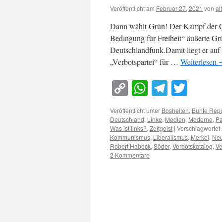
Veröffentlicht am
Februar 27, 2021
von
al
Dann wählt Grün! Der Kampf der Gr
Bedingung für Freiheit“ äußerte G
Deutschlandfunk.Damit liegt er auf
„Verbotspartei“ für …
Weiterlesen
Copy
WhatsApp
Telegra
Twitt
Link
Veröffentlicht unter
Bosheiten
,
Bunte Repu
Deutschland
,
Linke
,
Medien
,
Moderne
,
Pa
Was ist links?
,
Zeitgeist
|
Verschlagwortet 
Kommunismus
,
Liberalismus
,
Merkel
,
Neu
Robert Habeck
,
Söder
,
Verbotskatalog
,
Ve
2 Kommentare