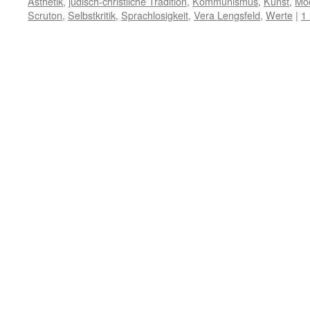
Ästhetik
,
jüdisch-christliche Tradition
,
Kommunismus
,
Kunst
,
Mo
Scruton
,
Selbstkritik
,
Sprachlosigkeit
,
Vera Lengsfeld
,
Werte
|
1