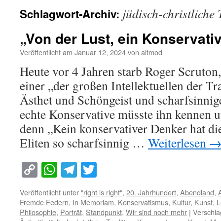
jüdisch-christliche 
Schlagwort-Archiv:
„Von der Lust, ein Konservativ
Veröffentlicht am
Januar 12, 2024
von
altmod
Heute vor 4 Jahren starb Roger Scruton,
einer „der großen Intellektuellen der Tr
Ästhet und Schöngeist und scharfsinnig
echte Konservative müsste ihn kennen u
denn „Kein konservativer Denker hat die
Eliten so scharfsinnig …
Weiterlesen
Copy
WhatsApp
Telegram
Twitter
Link
Veröffentlicht unter
"right is right"
,
20. Jahrhundert
,
Abendland
,
Fremde Federn
,
In Memoriam
,
Konservatismus
,
Kultur
,
Kunst
,
L
Philosophie
,
Porträt
,
Standpunkt
,
Wir sind noch mehr
|
Verschla