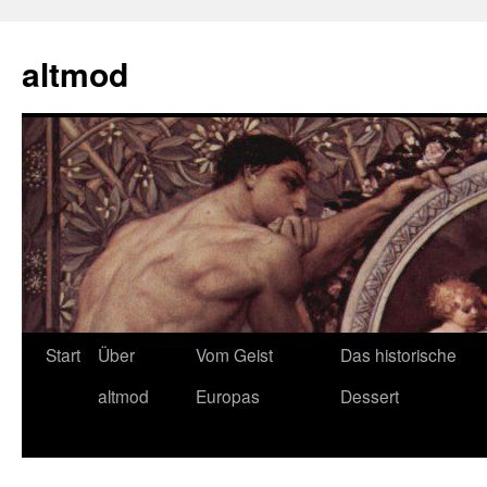
Zum
Inhalt
altmod
springen
Start
Über
Vom Geist
Das historische
altmod
Europas
Dessert