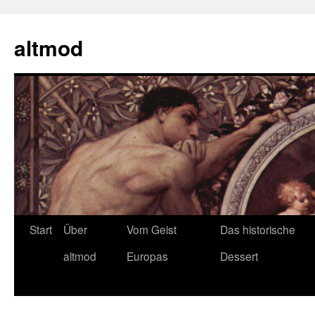
Zum
Inhalt
altmod
springen
Start
Über
Vom Geist
Das historische
altmod
Europas
Dessert