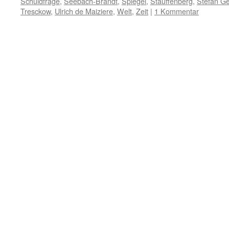
Schuldfrage
,
Seebach-Brandt
,
Spiegel
,
Stauffenberg
,
Stefan G
Tresckow
,
Ulrich de Maiziere
,
Welt
,
Zeit
|
1 Kommentar