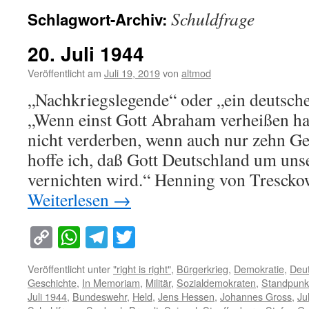
Schuldfrage
Schlagwort-Archiv:
20. Juli 1944
Veröffentlicht am
Juli 19, 2019
von
altmod
„Nachkriegslegende“ oder „ein deutsch
„Wenn einst Gott Abraham verheißen ha
nicht verderben, wenn auch nur zehn Ger
hoffe ich, daß Gott Deutschland um unse
vernichten wird.“ Henning von Tresck
Weiterlesen
→
Copy
WhatsApp
Telegram
Twitter
Link
Veröffentlicht unter
"right is right"
,
Bürgerkrieg
,
Demokratie
,
Deu
Geschichte
,
In Memoriam
,
Militär
,
Sozialdemokraten
,
Standpunk
Juli 1944
,
Bundeswehr
,
Held
,
Jens Hessen
,
Johannes Gross
,
Ju