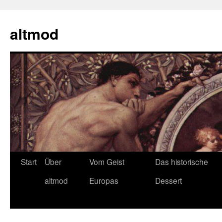
Zum
Inhalt
altmod
springen
Start
Über
Vom Geist
Das historische
altmod
Europas
Dessert