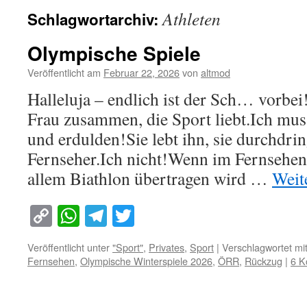
Athleten
Schlagwortarchiv:
Olympische Spiele
Veröffentlicht am
Februar 22, 2026
von
altmod
Halleluja – endlich ist der Sch… vorbei!
Frau zusammen, die Sport liebt.Ich mus
und erdulden!Sie lebt ihn, sie durchdri
Fernseher.Ich nicht!Wenn im Fernsehen
allem Biathlon übertragen wird …
Weit
Copy
WhatsApp
Telegram
Twitter
Link
Veröffentlicht unter
"Sport"
,
Privates
,
Sport
|
Verschlagwortet mi
Fernsehen
,
Olympische Winterspiele 2026
,
ÖRR
,
Rückzug
|
6 K