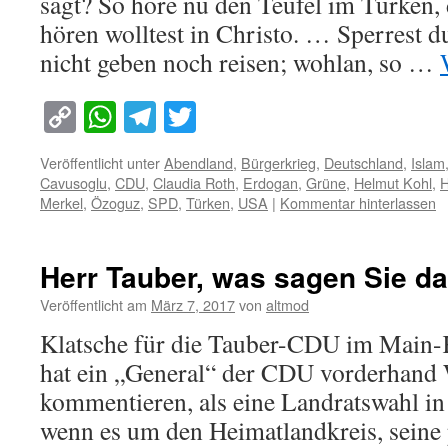
sagt? So höre nu den Teufel im Türken, 
hören wolltest in Christo. … Sperrest du
nicht geben noch reisen; wohlan, so …
Copy
WhatsApp
Telegram
Twitter
Link
Veröffentlicht unter
Abendland
,
Bürgerkrieg
,
Deutschland
,
Islam
Cavusoglu
,
CDU
,
Claudia Roth
,
Erdogan
,
Grüne
,
Helmut Kohl
,
H
Merkel
,
Özoguz
,
SPD
,
Türken
,
USA
|
Kommentar hinterlassen
Herr Tauber, was sagen Sie d
Veröffentlicht am
März 7, 2017
von
altmod
Klatsche für die Tauber-CDU im Main-K
hat ein „General“ der CDU vorderhand 
kommentieren, als eine Landratswahl in
wenn es um den Heimatlandkreis, seine 