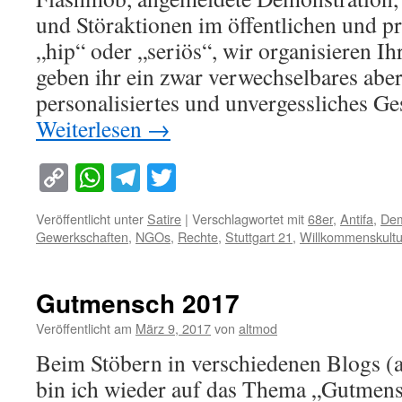
und Störaktionen im öffentlichen und pr
„hip“ oder „seriös“, wir organisieren 
geben ihr ein zwar verwechselbares abe
personalisiertes und unvergessliches G
Weiterlesen
→
Copy
WhatsApp
Telegram
Twitter
Link
Veröffentlicht unter
Satire
|
Verschlagwortet mit
68er
,
Antifa
,
Dem
Gewerkschaften
,
NGOs
,
Rechte
,
Stuttgart 21
,
Willkommenskultu
Gutmensch 2017
Veröffentlicht am
März 9, 2017
von
altmod
Beim Stöbern in verschiedenen Blogs (a
bin ich wieder auf das Thema „Gutmens