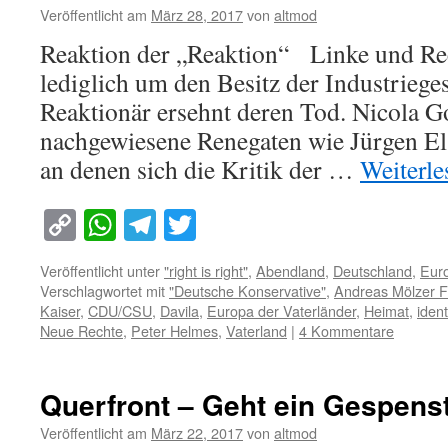
Veröffentlicht am
März 28, 2017
von
altmod
Reaktion der „Reaktion“ Linke und Rech
lediglich um den Besitz der Industrieges
Reaktionär ersehnt deren Tod. Nicola 
nachgewiesene Renegaten wie Jürgen El
an denen sich die Kritik der …
Weiterl
Copy
WhatsApp
Telegram
Twitter
Link
Veröffentlicht unter
"right is right"
,
Abendland
,
Deutschland
,
Eur
Verschlagwortet mit
"Deutsche Konservative"
,
Andreas Mölzer 
Kaiser
,
CDU/CSU
,
Davila
,
Europa der Vaterländer
,
Heimat
,
iden
Neue Rechte
,
Peter Helmes
,
Vaterland
|
4 Kommentare
Querfront – Geht ein Gespens
Veröffentlicht am
März 22, 2017
von
altmod