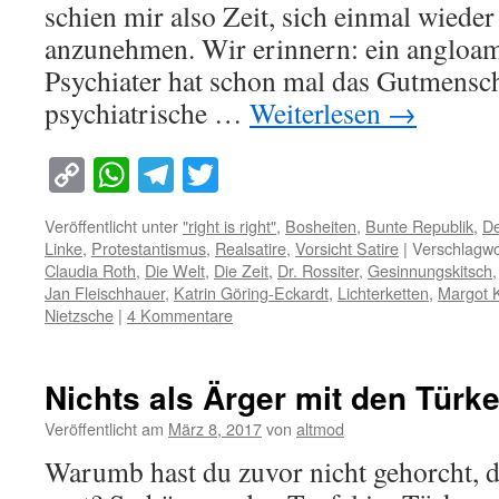
schien mir also Zeit, sich einmal wiede
anzunehmen. Wir erinnern: ein angloam
Psychiater hat schon mal das Gutmensc
psychiatrische …
Weiterlesen
→
Copy
WhatsApp
Telegram
Twitter
Link
Veröffentlicht unter
"right is right"
,
Bosheiten
,
Bunte Republik
,
De
Linke
,
Protestantismus
,
Realsatire
,
Vorsicht Satire
|
Verschlagwo
Claudia Roth
,
Die Welt
,
Die Zeit
,
Dr. Rossiter
,
Gesinnungskitsch
Jan Fleischhauer
,
Katrin Göring-Eckardt
,
Lichterketten
,
Margot
Nietzsche
|
4 Kommentare
Nichts als Ärger mit den Türk
Veröffentlicht am
März 8, 2017
von
altmod
Warumb hast du zuvor nicht gehorcht, 