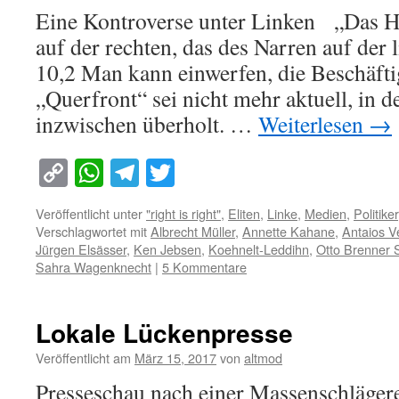
Eine Kontroverse unter Linken „Das He
auf der rechten, das des Narren auf der 
10,2 Man kann einwerfen, die Beschäf
„Querfront“ sei nicht mehr aktuell, in d
inzwischen überholt. …
Weiterlesen
→
Copy
WhatsApp
Telegram
Twitter
Link
Veröffentlicht unter
"right is right"
,
Eliten
,
Linke
,
Medien
,
Politiker
Verschlagwortet mit
Albrecht Müller
,
Annette Kahane
,
Antaios V
Jürgen Elsässer
,
Ken Jebsen
,
Koehnelt-Leddihn
,
Otto Brenner S
Sahra Wagenknecht
|
5 Kommentare
Lokale Lückenpresse
Veröffentlicht am
März 15, 2017
von
altmod
Presseschau nach einer Massenschläger