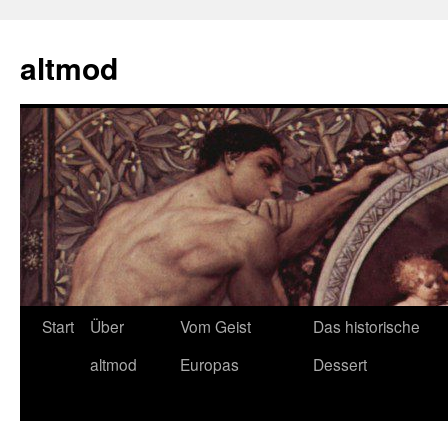
Zum
Inhalt
altmod
springen
Start
Über
Vom Geist
Das historische
altmod
Europas
Dessert