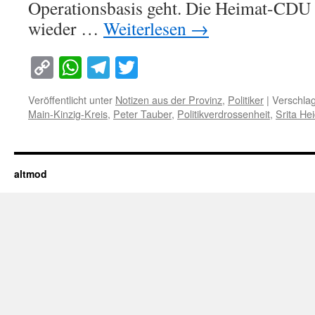
Operationsbasis geht. Die Heimat-CDU 
wieder …
Weiterlesen
→
Copy
WhatsApp
Telegram
Twitter
Link
Veröffentlicht unter
Notizen aus der Provinz
,
Politiker
|
Verschlag
Main-Kinzig-Kreis
,
Peter Tauber
,
Politikverdrossenheit
,
Srita He
altmod