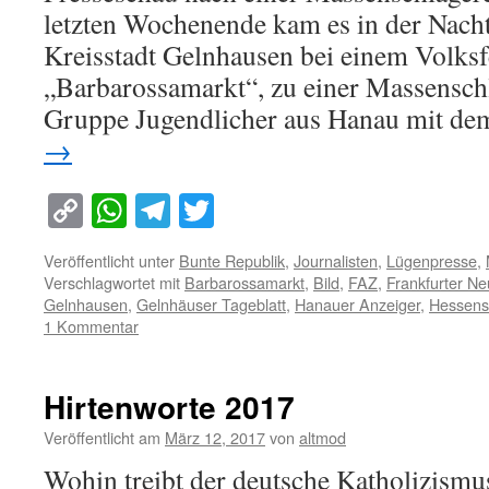
letzten Wochenende kam es in der Nacht
Kreisstadt Gelnhausen bei einem Volksf
„Barbarossamarkt“, zu einer Massenschl
Gruppe Jugendlicher aus Hanau mit 
→
Copy
WhatsApp
Telegram
Twitter
Link
Veröffentlicht unter
Bunte Republik
,
Journalisten
,
Lügenpresse
,
Verschlagwortet mit
Barbarossamarkt
,
Bild
,
FAZ
,
Frankfurter N
Gelnhausen
,
Gelnhäuser Tageblatt
,
Hanauer Anzeiger
,
Hessens
1 Kommentar
Hirtenworte 2017
Veröffentlicht am
März 12, 2017
von
altmod
Wohin treibt der deutsche Katholizismu