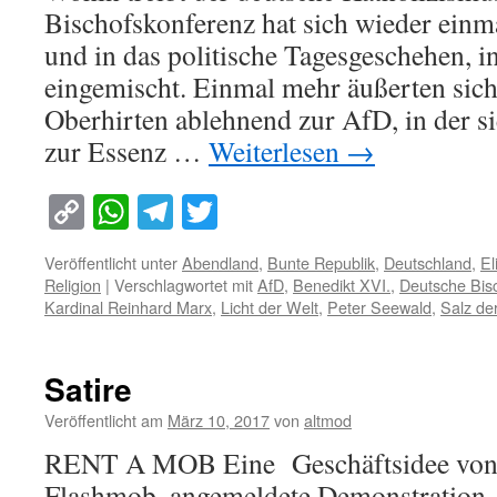
Bischofskonferenz hat sich wieder einma
und in das politische Tagesgeschehen, 
eingemischt. Einmal mehr äußerten sich
Oberhirten ablehnend zur AfD, in der sie
zur Essenz …
Weiterlesen
→
Copy
WhatsApp
Telegram
Twitter
Link
Veröffentlicht unter
Abendland
,
Bunte Republik
,
Deutschland
,
El
Religion
|
Verschlagwortet mit
AfD
,
Benedikt XVI.
,
Deutsche Bis
Kardinal Reinhard Marx
,
Licht der Welt
,
Peter Seewald
,
Salz de
Satire
Veröffentlicht am
März 10, 2017
von
altmod
RENT A MOB Eine Geschäftsidee von
Flashmob, angemeldete Demonstration, 