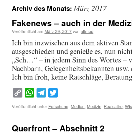
März 2017
Archiv des Monats:
Fakenews – auch in der Mediz
Veröffentlicht am
März 29, 2017
von
altmod
Ich bin inzwischen aus dem aktiven Sta
ausgeschieden und genieße es, nun nich
„Sch…“ – in jedem Sinn des Wortes – v
Nachbarn, Gelegenheitsbekannten usw. 
Ich bin froh, keine Ratschläge, Beratu
Copy
WhatsApp
Telegram
Twitter
Link
Veröffentlicht unter
Forschung
,
Medien
,
Medizin
,
Realsatire
,
Wis
Querfront – Abschnitt 2