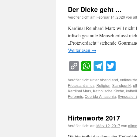
Der Dicke geht …
Veröffentlicht am
Februar 14, 2020
von
al
Kardinal Reinhard Marx will nicht
irdisch gesinnte Mensch erfasst ni
„Protzverdacht“ stehende Gourmand
Weiterlesen
→
Copy
WhatsApp
Telegra
Twitt
Link
Veröffentlicht unter
Abendland
,
entkreuz
Protestantismus
,
Religion
,
Standpunkt
,
ul
Kardinal Marx
,
Katholische Kirche
,
katho
Perennis
,
Querida Amazonia
,
Synodaler
Hirtenworte 2017
Veröffentlicht am
März 12, 2017
von
altm
Wohin treibt der deutsche Katholiz