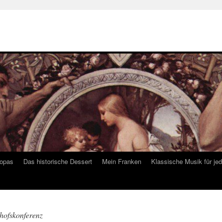
ropas
Das historische Dessert
Mein Franken
Klassische Musik für je
hofskonferenz