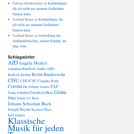
Patricia Steinkirchner
zu
Kindertränen,
die ich nicht aus meinem Gedächtnis
bannen kann
Gerhard Bauer
zu
Kindertränen, die
ich nicht aus meinem Gedächtnis
bannen kann
Gerhard Bauer
zu
Vertreibung der
Sudetendeutschen, meiner Familie, im
Mai 1946
Schlagwörter
AfD
Angela Merkel
Annalena Baerbock
Antifa
ARD
Berlin
Bundeswehr
Bedford-Strohm
CDU
CDU/CSU
Claudia Roth
Corona
FAZ
Die Grünen
Familie
Grüne
Friedrich Merz
Franz Schubert
Hitler
Islam
J.S. Bach
Johann Sebastian Bach
Joseph Haydn
Kardinal Marx
Karl Jaspers
Klassische
Musik für jeden