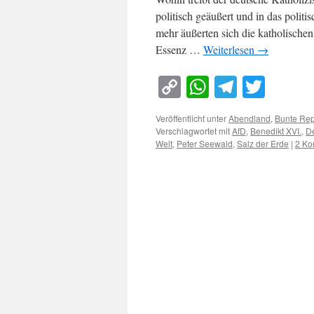
politisch geäußert und in das poli
mehr äußerten sich die katholischen
Essenz …
Weiterlesen
→
Copy
WhatsApp
Telegra
Twitt
Link
Veröffentlicht unter
Abendland
,
Bunte Rep
Verschlagwortet mit
AfD
,
Benedikt XVI.
,
De
Welt
,
Peter Seewald
,
Salz der Erde
|
2 Ko