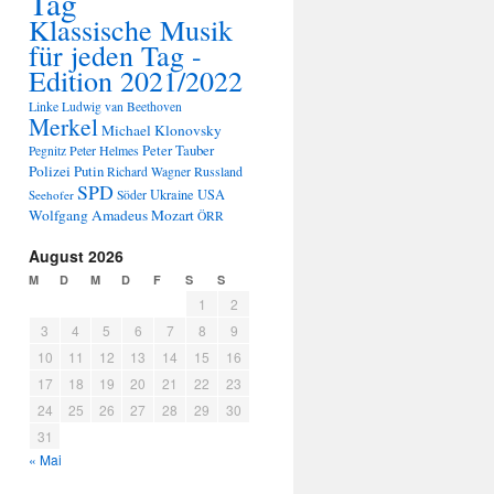
Tag
Klassische Musik
für jeden Tag -
Edition 2021/2022
Linke
Ludwig van Beethoven
Merkel
Michael Klonovsky
Peter Tauber
Peter Helmes
Pegnitz
Polizei
Putin
Russland
Richard Wagner
SPD
Ukraine
USA
Seehofer
Söder
Wolfgang Amadeus Mozart
ÖRR
August 2026
M
D
M
D
F
S
S
1
2
3
4
5
6
7
8
9
10
11
12
13
14
15
16
17
18
19
20
21
22
23
24
25
26
27
28
29
30
31
« Mai