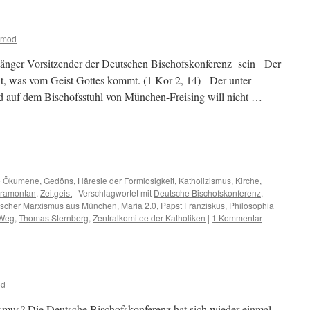
tmod
 länger Vorsitzender der Deutschen Bischofskonferenz sein Der
cht, was vom Geist Gottes kommt. (1 Kor 2, 14) Der unter
 auf dem Bischofsstuhl von München-Freising will nicht …
m
er
te Ökumene
,
Gedöns
,
Häresie der Formlosigkeit
,
Katholizismus
,
Kirche
,
tramontan
,
Zeitgeist
|
Verschlagwortet mit
Deutsche Bischofskonferenz
,
lischer Marxismus aus München
,
Maria 2.0
,
Papst Franziskus
,
Philosophia
 Weg
,
Thomas Sternberg
,
Zentralkomitee der Katholiken
|
1 Kommentar
od
ismus? Die Deutsche Bischofskonferenz hat sich wieder einmal