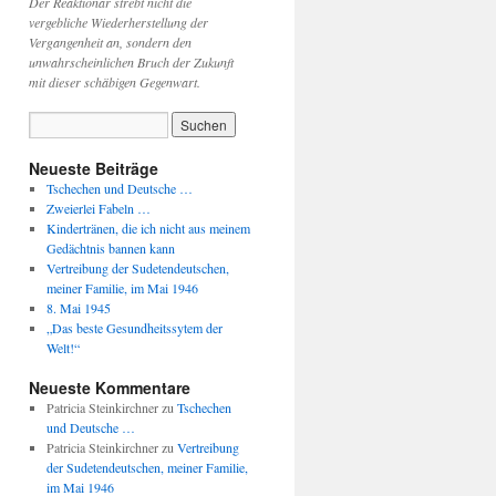
Der Reaktionär strebt nicht die
vergebliche Wiederherstellung der
Vergangenheit an, sondern den
unwahrscheinlichen Bruch der Zukunft
mit dieser schäbigen Gegenwart.
Neueste Beiträge
Tschechen und Deutsche …
Zweierlei Fabeln …
Kindertränen, die ich nicht aus meinem
Gedächtnis bannen kann
Vertreibung der Sudetendeutschen,
meiner Familie, im Mai 1946
8. Mai 1945
„Das beste Gesundheitssytem der
Welt!“
Neueste Kommentare
Patricia Steinkirchner
zu
Tschechen
und Deutsche …
Patricia Steinkirchner
zu
Vertreibung
der Sudetendeutschen, meiner Familie,
im Mai 1946