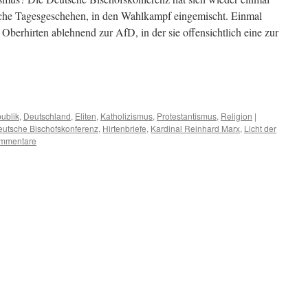
tische Tagesgeschehen, in den Wahlkampf eingemischt. Einmal
 Oberhirten ablehnend zur AfD, in der sie offensichtlich eine zur
m
er
ublik
,
Deutschland
,
Eliten
,
Katholizismus
,
Protestantismus
,
Religion
|
utsche Bischofskonferenz
,
Hirtenbriefe
,
Kardinal Reinhard Marx
,
Licht der
mmentare