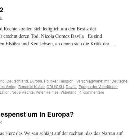
 2
od
Rechte streiten sich lediglich um den Besitz der
när ersehnt deren Tod. Nicola Gomez Davila Es sind
n Elsäßer und Ken Jebsen, an denen sich die Kritik der …
m
er
and
,
Deutschland
,
Europa
,
Politiker
,
Religion
|
Verschlagwortet mit
"Deutsche
ios Verlag
,
Benedikt Kaiser
,
CDU/CSU
,
Davila
,
Europa der Vaterländer
,
Nation
,
Neue Rechte
,
Peter Helmes
,
Vaterland
|
4 Kommentare
 Gespenst um in Europa?
od
 Herz des Weisen schlägt auf der rechten, das des Narren auf