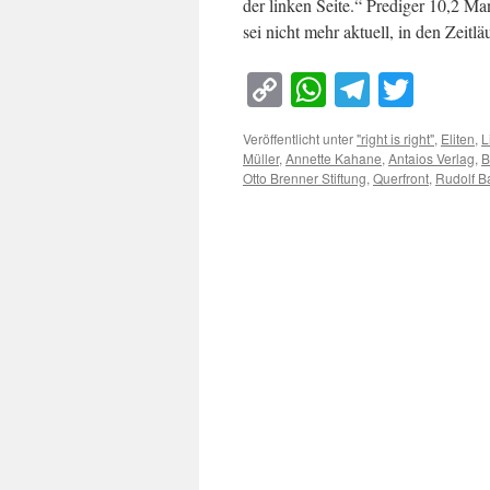
der linken Seite.“ Prediger 10,2 M
sei nicht mehr aktuell, in den Zeit
Copy
WhatsApp
Telegra
Twitt
Link
Veröffentlicht unter
"right is right"
,
Eliten
,
L
Müller
,
Annette Kahane
,
Antaios Verlag
,
B
Otto Brenner Stiftung
,
Querfront
,
Rudolf B