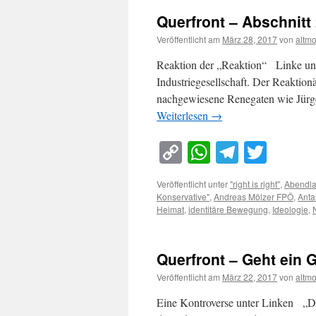
Querfront – Abschnitt
Veröffentlicht am
März 28, 2017
von
altm
Reaktion der „Reaktion“ Linke und 
Industriegesellschaft. Der Reaktio
nachgewiesene Renegaten wie Jürge
Weiterlesen
→
Copy
WhatsApp
Telegra
Twitt
Link
Veröffentlicht unter
"right is right"
,
Abendl
Konservative"
,
Andreas Mölzer FPÖ
,
Anta
Heimat
,
identitäre Bewegung
,
Ideologie
,
Querfront – Geht ein
Veröffentlicht am
März 22, 2017
von
altm
Eine Kontroverse unter Linken „Das