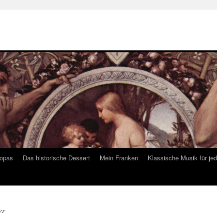
ropas
Das historische Dessert
Mein Franken
Klassische Musik für je
er