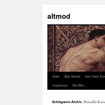
Zum
Inhalt
altmod
springen
Start
Über altmod
Vom Geist Eu
Impressum
Der Witz…
Benedikt Kais
Schlagwort-Archiv: