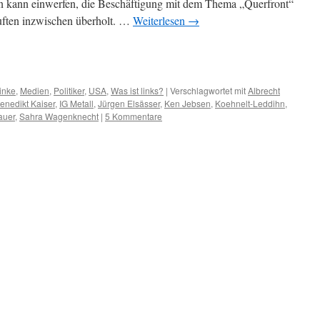
an kann einwerfen, die Beschäftigung mit dem Thema „Querfront“
läuften inzwischen überholt. …
Weiterlesen
→
m
er
inke
,
Medien
,
Politiker
,
USA
,
Was ist links?
|
Verschlagwortet mit
Albrecht
enedikt Kaiser
,
IG Metall
,
Jürgen Elsässer
,
Ken Jebsen
,
Koehnelt-Leddihn
,
auer
,
Sahra Wagenknecht
|
5 Kommentare