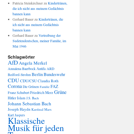
Patricia Steinkirchner
zu
Kindertränen,
die ich nicht aus meinem Gedächtnis
bannen kann
Gerhard Bauer
zu
Kindertränen, die
ich nicht aus meinem Gedächtnis
bannen kann
Gerhard Bauer
zu
Vertreibung der
Sudetendeutschen, meiner Familie, im
Mai 1946
Schlagwörter
AfD
Angela Merkel
Annalena Baerbock
Antifa
ARD
Berlin
Bundeswehr
Bedford-Strohm
CDU
CDU/CSU
Claudia Roth
Corona
FAZ
Die Grünen
Familie
Grüne
Friedrich Merz
Franz Schubert
Hitler
Islam
J.S. Bach
Johann Sebastian Bach
Joseph Haydn
Kardinal Marx
Karl Jaspers
Klassische
Musik für jeden