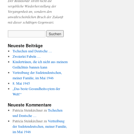
Der Reaktionär strebt nicht die
vergebliche Wiederherstellung der
Vergangenheit an, sondern den
unwahrscheinlichen Bruch der Zukunft
mit dieser schäbigen Gegenwart.
Neueste Beiträge
Tschechen und Deutsche …
Zweierlei Fabeln …
Kindertränen, die ich nicht aus meinem
Gedächtnis bannen kann
Vertreibung der Sudetendeutschen,
meiner Familie, im Mai 1946
8. Mai 1945
„Das beste Gesundheitssytem der
Welt!“
Neueste Kommentare
Patricia Steinkirchner
zu
Tschechen
und Deutsche …
Patricia Steinkirchner
zu
Vertreibung
der Sudetendeutschen, meiner Familie,
im Mai 1946