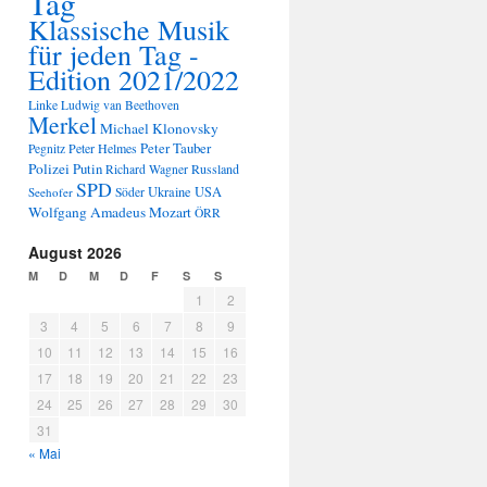
Tag
Klassische Musik
für jeden Tag -
Edition 2021/2022
Linke
Ludwig van Beethoven
Merkel
Michael Klonovsky
Peter Tauber
Peter Helmes
Pegnitz
Polizei
Putin
Russland
Richard Wagner
SPD
Ukraine
USA
Seehofer
Söder
Wolfgang Amadeus Mozart
ÖRR
August 2026
M
D
M
D
F
S
S
1
2
3
4
5
6
7
8
9
10
11
12
13
14
15
16
17
18
19
20
21
22
23
24
25
26
27
28
29
30
31
« Mai