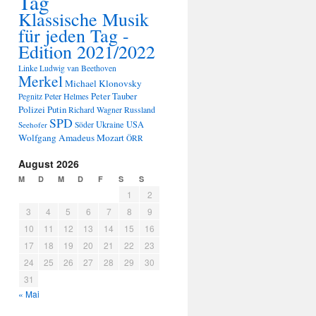
Tag
Klassische Musik
für jeden Tag -
Edition 2021/2022
Linke
Ludwig van Beethoven
Merkel
Michael Klonovsky
Peter Tauber
Peter Helmes
Pegnitz
Polizei
Putin
Russland
Richard Wagner
SPD
Ukraine
USA
Seehofer
Söder
Wolfgang Amadeus Mozart
ÖRR
August 2026
M
D
M
D
F
S
S
1
2
3
4
5
6
7
8
9
10
11
12
13
14
15
16
17
18
19
20
21
22
23
24
25
26
27
28
29
30
31
« Mai