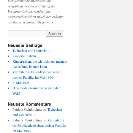
Der Reaktionär strebt nicht die
vergebliche Wiederherstellung der
Vergangenheit an, sondern den
unwahrscheinlichen Bruch der Zukunft
mit dieser schäbigen Gegenwart.
Neueste Beiträge
Tschechen und Deutsche …
Zweierlei Fabeln …
Kindertränen, die ich nicht aus meinem
Gedächtnis bannen kann
Vertreibung der Sudetendeutschen,
meiner Familie, im Mai 1946
8. Mai 1945
„Das beste Gesundheitssytem der
Welt!“
Neueste Kommentare
Patricia Steinkirchner
zu
Tschechen
und Deutsche …
Patricia Steinkirchner
zu
Vertreibung
der Sudetendeutschen, meiner Familie,
im Mai 1946