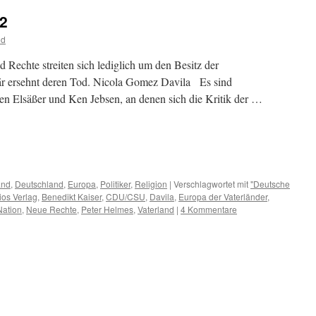
 2
od
Rechte streiten sich lediglich um den Besitz der
när ersehnt deren Tod. Nicola Gomez Davila Es sind
n Elsäßer und Ken Jebsen, an denen sich die Kritik der …
m
er
and
,
Deutschland
,
Europa
,
Politiker
,
Religion
|
Verschlagwortet mit
"Deutsche
ios Verlag
,
Benedikt Kaiser
,
CDU/CSU
,
Davila
,
Europa der Vaterländer
,
Nation
,
Neue Rechte
,
Peter Helmes
,
Vaterland
|
4 Kommentare