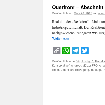
Querfront – Abschnitt
Veröffentlicht am
März 28, 2017
von
altm
Reaktion der „Reaktion“ Linke und 
Industriegesellschaft. Der Reaktio
nachgewiesene Renegaten wie Jürge
Weiterlesen
→
Copy
WhatsApp
Telegra
Twitt
Link
Veröffentlicht unter
"right is right"
,
Abendl
Konservative"
,
Andreas Mölzer FPÖ
,
Anta
Heimat
,
identitäre Bewegung
,
Ideologie
,