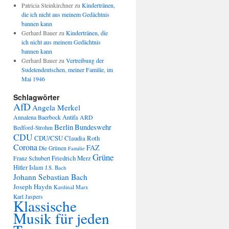
Patricia Steinkirchner
zu
Kindertränen,
die ich nicht aus meinem Gedächtnis
bannen kann
Gerhard Bauer
zu
Kindertränen, die
ich nicht aus meinem Gedächtnis
bannen kann
Gerhard Bauer
zu
Vertreibung der
Sudetendeutschen, meiner Familie, im
Mai 1946
Schlagwörter
AfD
Angela Merkel
Annalena Baerbock
Antifa
ARD
Berlin
Bundeswehr
Bedford-Strohm
CDU
CDU/CSU
Claudia Roth
Corona
FAZ
Die Grünen
Familie
Grüne
Friedrich Merz
Franz Schubert
Hitler
Islam
J.S. Bach
Johann Sebastian Bach
Joseph Haydn
Kardinal Marx
Karl Jaspers
Klassische
Musik für jeden