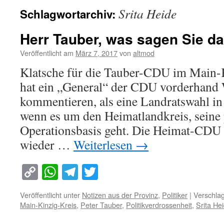
Srita Heide
Schlagwortarchiv:
Herr Tauber, was sagen Sie d
Veröffentlicht am
März 7, 2017
von
altmod
Klatsche für die Tauber-CDU im Main-K
hat ein „General“ der CDU vorderhand 
kommentieren, als eine Landratswahl in
wenn es um den Heimatlandkreis, seine 
Operationsbasis geht. Die Heimat-CDU 
wieder …
Weiterlesen
→
Copy
WhatsApp
Telegram
Twitter
Link
Veröffentlicht unter
Notizen aus der Provinz
,
Politiker
|
Verschlag
Main-Kinzig-Kreis
,
Peter Tauber
,
Politikverdrossenheit
,
Srita He