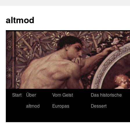
Zum
Inhalt
altmod
springen
Start
Über
Vom Geist
Das historische
altmod
Europas
Dessert