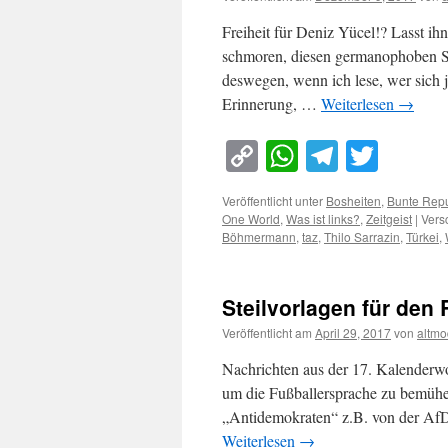
Freiheit für Deniz Yücel!? Lasst ih
schmoren, diesen germanophoben Sc
deswegen, wenn ich lese, wer sich j
Erinnerung, …
Weiterlesen
→
Copy
WhatsApp
Telegra
Twitt
Link
Veröffentlicht unter
Bosheiten
,
Bunte Repu
One World
,
Was ist links?
,
Zeitgeist
|
Vers
Böhmermann
,
taz
,
Thilo Sarrazin
,
Türkei
,
Steilvorlagen für den
Veröffentlicht am
April 29, 2017
von
altmo
Nachrichten aus der 17. Kalenderw
um die Fußballersprache zu bemühen
„Antidemokraten“ z.B. von der AfD
Weiterlesen
→