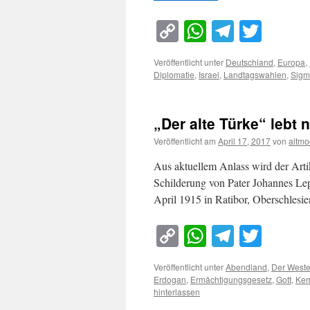
Copy
WhatsApp
Telegra
Twitt
Link
Veröffentlicht unter
Deutschland
,
Europa
,
Diplomatie
,
Israel
,
Landtagswahlen
,
Sigm
„Der alte Türke“ lebt 
Veröffentlicht am
April 17, 2017
von
altmo
Aus aktuellem Anlass wird der Arti
Schilderung von Pater Johannes Lep
April 1915 in Ratibor, Oberschles
Copy
WhatsApp
Telegra
Twitt
Link
Veröffentlicht unter
Abendland
,
Der West
Erdogan
,
Ermächtigungsgesetz
,
Gott
,
Kem
hinterlassen