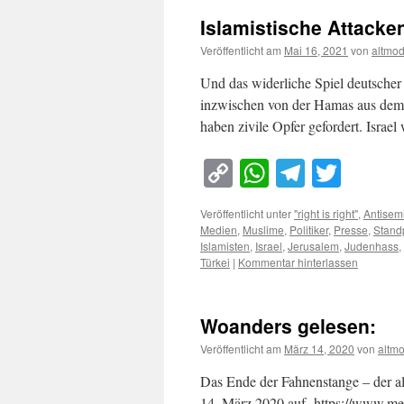
Islamistische Attacken
Veröffentlicht am
Mai 16, 2021
von
altmo
Und das widerliche Spiel deutscher
inzwischen von der Hamas aus dem 
haben zivile Opfer gefordert. Israe
Copy
WhatsApp
Telegra
Twitt
Link
Veröffentlicht unter
"right is right"
,
Antisem
Medien
,
Muslime
,
Politiker
,
Presse
,
Stand
Islamisten
,
Israel
,
Jerusalem
,
Judenhass
,
Türkei
|
Kommentar hinterlassen
Woanders gelesen:
Veröffentlicht am
März 14, 2020
von
altm
Das Ende der Fahnenstange – der a
14. März 2020 auf https://www.men