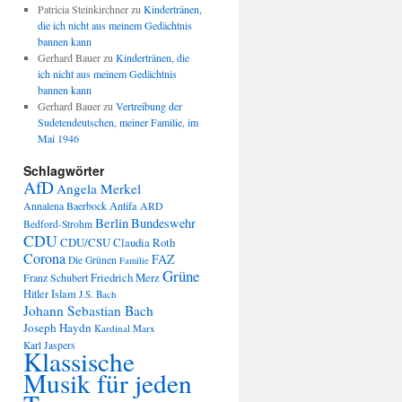
Patricia Steinkirchner
zu
Kindertränen,
die ich nicht aus meinem Gedächtnis
bannen kann
Gerhard Bauer
zu
Kindertränen, die
ich nicht aus meinem Gedächtnis
bannen kann
Gerhard Bauer
zu
Vertreibung der
Sudetendeutschen, meiner Familie, im
Mai 1946
Schlagwörter
AfD
Angela Merkel
Annalena Baerbock
Antifa
ARD
Berlin
Bundeswehr
Bedford-Strohm
CDU
CDU/CSU
Claudia Roth
Corona
FAZ
Die Grünen
Familie
Grüne
Friedrich Merz
Franz Schubert
Hitler
Islam
J.S. Bach
Johann Sebastian Bach
Joseph Haydn
Kardinal Marx
Karl Jaspers
Klassische
Musik für jeden