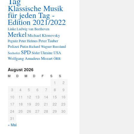
Tag
Klassische Musik
für jeden Tag -
Edition 2021/2022
Linke
Ludwig van Beethoven
Merkel
Michael Klonovsky
Peter Tauber
Peter Helmes
Pegnitz
Polizei
Putin
Russland
Richard Wagner
SPD
Ukraine
USA
Seehofer
Söder
Wolfgang Amadeus Mozart
ÖRR
August 2026
M
D
M
D
F
S
S
1
2
3
4
5
6
7
8
9
10
11
12
13
14
15
16
17
18
19
20
21
22
23
24
25
26
27
28
29
30
31
« Mai