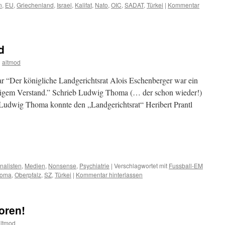
n
,
EU
,
Griechenland
,
Israel
,
Kalifat
,
Nato
,
OIC
,
SADAT
,
Türkei
|
Kommentar
d
n
altmod
r “Der königliche Landgerichtsrat Alois Eschenberger war ein
äßigem Verstand.” Schrieb Ludwig Thoma (… der schon wieder!)
 Ludwig Thoma konnte den „Landgerichtsrat“ Heribert Prantl
m
er
nalisten
,
Medien
,
Nonsense
,
Psychiatrie
|
Verschlagwortet mit
Fussball-EM
homa
,
Oberpfalz
,
SZ
,
Türkei
|
Kommentar hinterlassen
oren!
altmod