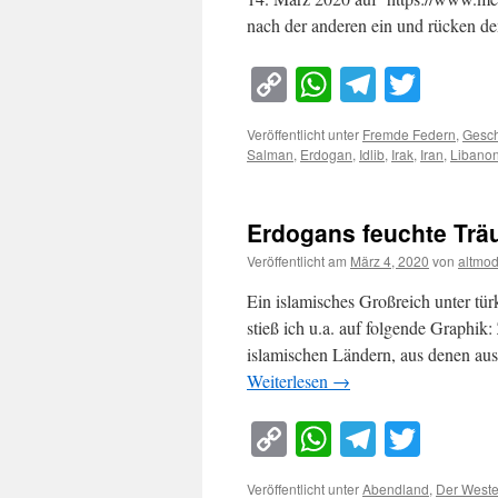
nach der anderen ein und rücken 
Copy
WhatsApp
Telegra
Twitt
Link
Veröffentlicht unter
Fremde Federn
,
Gesch
Salman
,
Erdogan
,
Idlib
,
Irak
,
Iran
,
Libano
Erdogans feuchte Tr
Veröffentlicht am
März 4, 2020
von
altmo
Ein islamisches Großreich unter tü
stieß ich u.a. auf folgende Graphik:
islamischen Ländern, aus denen aus
Weiterlesen
→
Copy
WhatsApp
Telegra
Twitt
Link
Veröffentlicht unter
Abendland
,
Der West