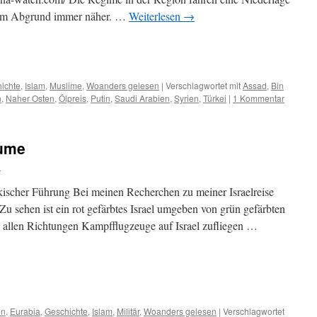
dem Abgrund immer näher. …
Weiterlesen
→
m
er
ichte
,
Islam
,
Muslime
,
Woanders gelesen
|
Verschlagwortet mit
Assad
,
Bin
n
,
Naher Osten
,
Ölpreis
,
Putin
,
Saudi Arabien
,
Syrien
,
Türkei
|
1 Kommentar
äume
d
rkischer Führung Bei meinen Recherchen zu meiner Israelreise
 Zu sehen ist ein rot gefärbtes Israel umgeben von grün gefärbten
 allen Richtungen Kampfflugzeuge auf Israel zufliegen …
m
er
en
,
Eurabia
,
Geschichte
,
Islam
,
Militär
,
Woanders gelesen
|
Verschlagwortet