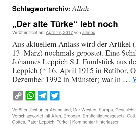
Allah
Schlagwortarchiv:
„Der alte Türke“ lebt noch
Veröffentlicht am
April 17, 2017
von
altmod
Aus aktuellem Anlass wird der Artikel (
13. März) nochmals gepostet. Eine Schi
Johannes Leppich S.J. Fundstück aus d
Leppich (* 16. April 1915 in Ratibor, O
Dezember 1992 in Münster) war in …
W
Copy
WhatsApp
Telegram
Twitter
Link
Veröffentlicht unter
Abendland
,
Der Westen
,
Europa
,
Geschicht
Verschlagwortet mit
Allah
,
Erdogan
,
Ermächtigungsgesetz
,
Gott
Gottes
,
Pater Leppich
,
Türkei
|
Kommentar hinterlassen