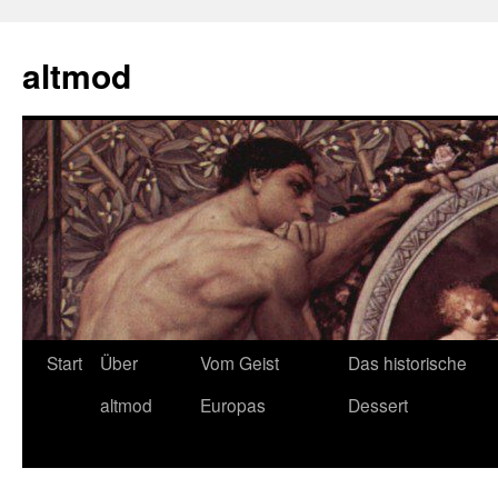
Zum
Inhalt
altmod
springen
Start
Über
Vom Geist
Das historische
altmod
Europas
Dessert