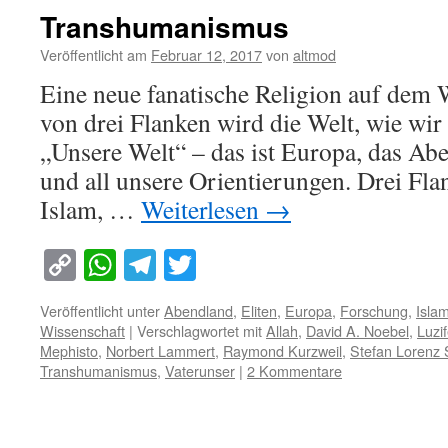
Transhumanismus
Veröffentlicht am
Februar 12, 2017
von
altmod
Eine neue fanatische Religion auf de
von drei Flanken wird die Welt, wie wir 
„Unsere Welt“ – das ist Europa, das Ab
und all unsere Orientierungen. Drei Fla
Islam, …
Weiterlesen
→
Copy
WhatsApp
Telegram
Twitter
Link
Veröffentlicht unter
Abendland
,
Eliten
,
Europa
,
Forschung
,
Isla
Wissenschaft
|
Verschlagwortet mit
Allah
,
David A. Noebel
,
Luzif
Mephisto
,
Norbert Lammert
,
Raymond Kurzweil
,
Stefan Lorenz 
Transhumanismus
,
Vaterunser
|
2 Kommentare