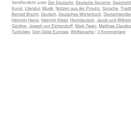
Veröffentlicht unter
Der Deutsche
,
Deutsche Sprache
,
Geschich
Kunst
,
Literatur
,
Musik
,
Notizen aus der Provinz
,
Sprache
,
Tradi
Bertold Brecht
,
Deutsch
,
Deutsches Wörterbuch
,
Deutschlandli
Heinrich Heine
,
Heinrich Kleist
,
Hochdeutsch
,
Jacob und Wilhel
Günther
,
Joseph von Eichendorff
,
Mark Twain
,
Matthias Claudiu
Tucholsky
,
Vom Geist Europas
,
Weltsprache
|
2 Kommentare