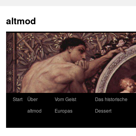
Zum
Inhalt
altmod
springen
Start
Über
Vom Geist
Das historische
altmod
Europas
Dessert