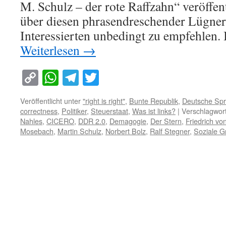
M. Schulz – der rote Raffzahn“ veröffent
über diesen phrasendreschender Lügner 
Interessierten unbedingt zu empfehlen. 
Weiterlesen
→
Copy
WhatsApp
Telegram
Twitter
Link
Veröffentlicht unter
"right is right"
,
Bunte Republik
,
Deutsche Sp
correctness
,
Politiker
,
Steuerstaat
,
Was ist links?
|
Verschlagwort
Nahles
,
CICERO
,
DDR 2.0
,
Demagogie
,
Der Stern
,
Friedrich vo
Mosebach
,
Martin Schulz
,
Norbert Bolz
,
Ralf Stegner
,
Soziale Gr