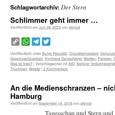
Der Stern
Schlagwortarchiv:
Schlimmer geht immer …
Veröffentlicht am
Juni 28, 2023
von
altmod
Copy
WhatsApp
Telegram
Twitter
Link
Veröffentlicht unter
Bunte Republik
,
Charakterlosigkeit
,
Denunzi
Geschmacklosigkeit
,
Irrenhaus Deutschland
,
Medien
,
Parteien
,
Was ist links?
|
Verschlagwortet mit
AfD
,
Berliner Verkehrsbetri
Thüringen
,
Weidel
|
2 Kommentare
An die Medienschranzen – nic
Hamburg
Veröffentlicht am
September 14, 2018
von
altmod
Tagesschau und Stern und Spi