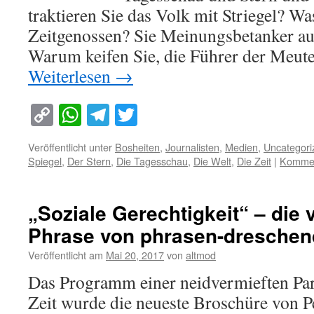
traktieren Sie das Volk mit Striegel? W
Zeitgenossen? Sie Meinungsbetanker au
Warum keifen Sie, die Führer der Meu
Weiterlesen
→
Copy
WhatsApp
Telegram
Twitter
Link
Veröffentlicht unter
Bosheiten
,
Journalisten
,
Medien
,
Uncategori
Spiegel
,
Der Stern
,
Die Tagesschau
,
Die Welt
,
Die Zeit
|
Kommen
„Soziale Gerechtigkeit“ – die 
Phrase von phrasen-dresche
Veröffentlicht am
Mai 20, 2017
von
altmod
Das Programm einer neidvermieften Par
Zeit wurde die neueste Broschüre von 