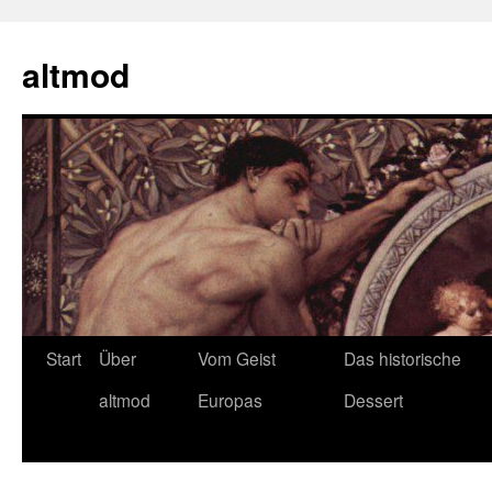
Zum
Inhalt
altmod
springen
Start
Über
Vom Geist
Das historische
altmod
Europas
Dessert