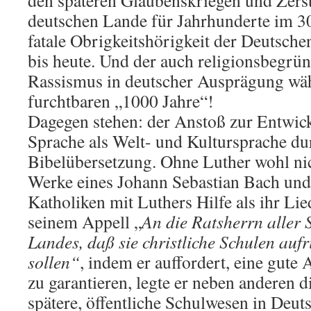
den späteren Glaubenskriegen und Zers
deutschen Lande für Jahrhunderte im 30
fatale Obrigkeitshörigkeit der Deutsch
bis heute. Und der auch religionsbegrü
Rassismus in deutscher Ausprägung wäh
furchtbaren „1000 Jahre“!
Dagegen stehen: der Anstoß zur Entwic
Sprache als Welt- und Kultursprache du
Bibelübersetzung. Ohne Luther wohl nic
Werke eines Johann Sebastian Bach und
Katholiken mit Luthers Hilfe als ihr Lie
seinem Appell „
An die Ratsherrn aller 
Landes, daß sie christliche Schulen aufr
sollen“
, indem er auffordert, eine gute
zu garantieren, legte er neben anderen 
spätere, öffentliche Schulwesen in Deut