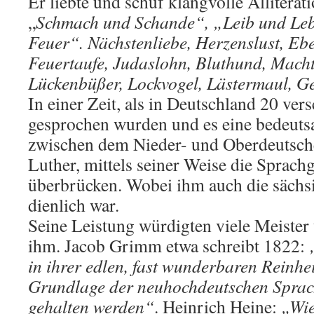
Er liebte und schuf klangvolle Alliterat
„
Schmach und Schande“, „Leib und Leb
Feuer“. Nächstenliebe, Herzenslust, Eb
Feuertaufe, Judaslohn, Bluthund, Macht
Lückenbüßer, Lockvogel, Lästermaul, Ge
In einer Zeit, als in Deutschland 20 ver
gesprochen wurden und es eine bedeut
zwischen dem Nieder- und Oberdeutsche
Luther, mittels seiner Weise die Sprach
überbrücken. Wobei ihm auch die sächs
dienlich war.
Seine Leistung würdigten viele Meister
ihm. Jacob Grimm etwa schreibt 1822:
in ihrer edlen, fast wunderbaren Reinhei
Grundlage der neuhochdeutschen Sprac
gehalten werden“
. Heinrich Heine:
„Wie