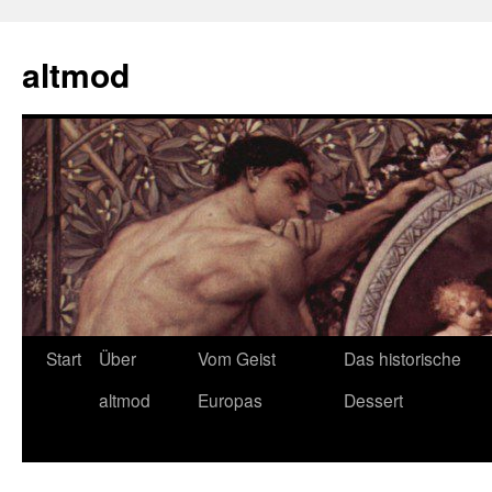
Zum
Inhalt
altmod
springen
Start
Über
Vom Geist
Das historische
altmod
Europas
Dessert