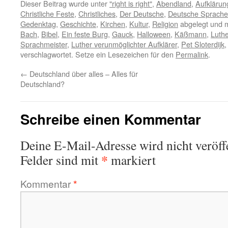
Dieser Beitrag wurde unter
"right is right"
,
Abendland
,
Aufklärun
Christliche Feste
,
Christliches
,
Der Deutsche
,
Deutsche Sprache
Gedenktag
,
Geschichte
,
Kirchen
,
Kultur
,
Religion
abgelegt und 
Bach
,
Bibel
,
Ein feste Burg
,
Gauck
,
Halloween
,
Käßmann
,
Luthe
Sprachmeister
,
Luther verunmöglichter Aufklärer
,
Pet Sloterdijk
verschlagwortet. Setze ein Lesezeichen für den
Permalink
.
←
Deutschland über alles – Alles für
Deutschland?
Schreibe einen Kommentar
Deine E-Mail-Adresse wird nicht veröffe
*
Felder sind mit
markiert
Kommentar
*