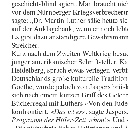
geschichtsblind agiert. Man braucht nich
vor dem Nürnberger Kriegsverbrechertr
sagte: „Dr. Martin Luther säße heute sic
auf der Anklagebank, wenn er noch lebt
Es gibt dazu anständigere Gewährsmänn
Streicher.
Kurz nach dem Zweiten Weltkrieg besuc
junger amerikanischer Schriftsteller, Ka
Heidelberg, sprach etwas verlegen-verbi
Deutschlands große kulturelle Tradition
Goethe, wurde jedoch von Jaspers brüs
sich nach einem kurzen Griff des Gelehrt
Bücherregal mit Luthers «Von den Jud
konfrontiert.
«Das ist es
», sagte Jaspers
Programm der Hitler-Zeit schon
!» Und 
«Die nichtchristlichen Religionen und