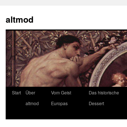
Zum
Inhalt
altmod
springen
Start
Über
Vom Geist
Das historische
altmod
Europas
Dessert