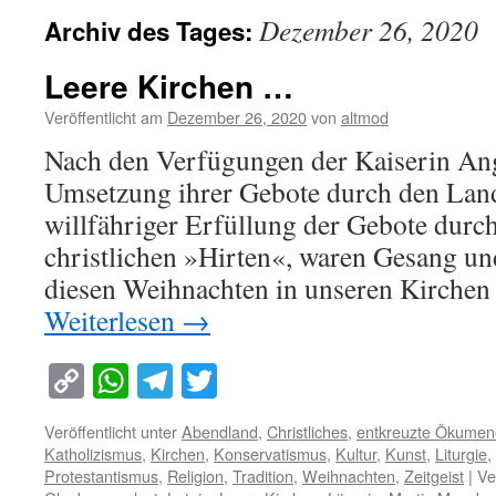
Dezember 26, 2020
Archiv des Tages:
Leere Kirchen …
Veröffentlicht am
Dezember 26, 2020
von
altmod
Nach den Verfügungen der Kaiserin Ang
Umsetzung ihrer Gebote durch den Land
willfähriger Erfüllung der Gebote durch
christlichen »Hirten«, waren Gesang un
diesen Weihnachten in unseren Kirchen
Weiterlesen
→
Copy
WhatsApp
Telegram
Twitter
Link
Veröffentlicht unter
Abendland
,
Christliches
,
entkreuzte Ökumen
Katholizismus
,
Kirchen
,
Konservatismus
,
Kultur
,
Kunst
,
Liturgie
,
Protestantismus
,
Religion
,
Tradition
,
Weihnachten
,
Zeitgeist
|
Ve