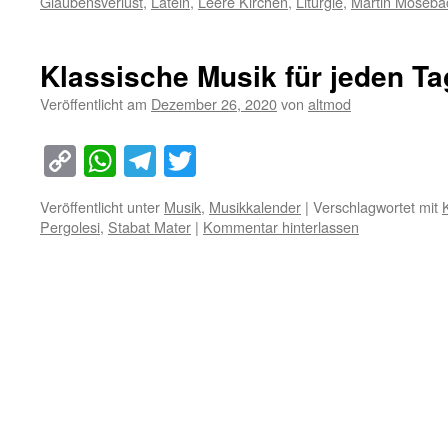
Glaubensverlust
,
Latein
,
Leere Kirchen
,
Liturgie
,
Martin Moseba
Klassische Musik für jeden T
Veröffentlicht am
Dezember 26, 2020
von
altmod
Copy
WhatsApp
Telegram
Twitter
Link
Veröffentlicht unter
Musik
,
Musikkalender
|
Verschlagwortet mit
Pergolesi
,
Stabat Mater
|
Kommentar hinterlassen