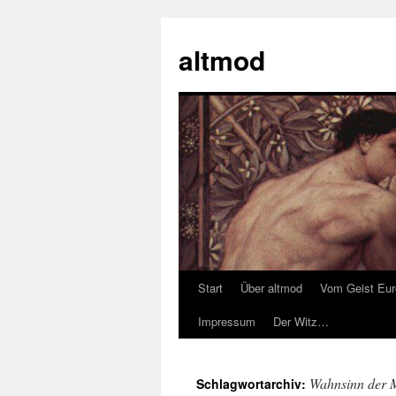
Zum
Inhalt
altmod
springen
Start
Über altmod
Vom Geist Eu
Impressum
Der Witz…
Wahnsinn der 
Schlagwortarchiv: