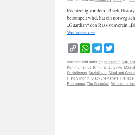
Rechtzeitig vor dem „Black Histor
betrampelt wird, hat ein norwegisc
„Guardian“ den Rassistenverein „Bl
Weiterlesen
→
Copy
WhatsApp
Telegra
Twitt
Link
Veröffentlicht unter
"right is right"
,
Aufklär
Kommunismus
,
Kriminalität
,
Linke
,
Mains
Sozialismus
,
Sozialisten
,
Staat und Gesel
History Month
,
BlackLifeMatters
,
Französi
Rassismus
,
The Guardian
,
Wahnsinn der