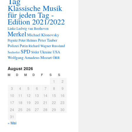
Tag
Klassische Musik
für jeden Tag -
Edition 2021/2022
Linke
Ludwig van Beethoven
Merkel
Michael Klonovsky
Peter Tauber
Peter Helmes
Pegnitz
Polizei
Putin
Russland
Richard Wagner
SPD
Ukraine
USA
Seehofer
Söder
Wolfgang Amadeus Mozart
ÖRR
August 2026
M
D
M
D
F
S
S
1
2
3
4
5
6
7
8
9
10
11
12
13
14
15
16
17
18
19
20
21
22
23
24
25
26
27
28
29
30
31
« Mai