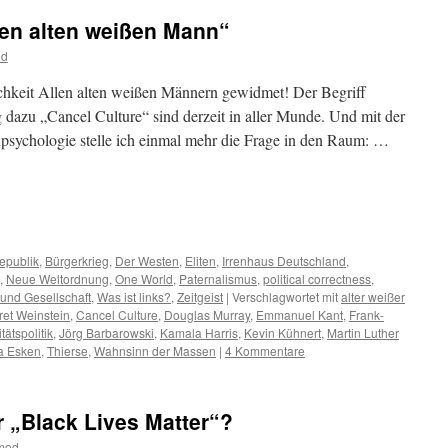
den alten weißen Mann“
od
lichkeit Allen alten weißen Männern gewidmet! Der Begriff
g dazu „Cancel Culture“ sind derzeit in aller Munde. Und mit der
enpsychologie stelle ich einmal mehr die Frage in den Raum: …
m
er
epublik
,
Bürgerkrieg
,
Der Westen
,
Eliten
,
Irrenhaus Deutschland
,
,
Neue Weltordnung
,
One World
,
Paternalismus
,
political correctness
,
 und Gesellschaft
,
Was ist links?
,
Zeitgeist
|
Verschlagwortet mit
alter weißer
ret Weinstein
,
Cancel Culture
,
Douglas Murray
,
Emmanuel Kant
,
Frank-
itätspolitik
,
Jörg Barbarowski
,
Kamala Harris
,
Kevin Kühnert
,
Martin Luther
a Esken
,
Thierse
,
Wahnsinn der Massen
|
4 Kommentare
r „Black Lives Matter“?
tmod