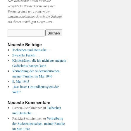
Der Reaktionär strebt nicht die
vergebliche Wiederherstellung der
Vergangenheit an, sondern den
unwahrscheinlichen Bruch der Zukunft
mit dieser schäbigen Gegenwart.
Neueste Beiträge
Tschechen und Deutsche …
Zweierlei Fabeln …
Kindertränen, die ich nicht aus meinem
Gedächtnis bannen kann
Vertreibung der Sudetendeutschen,
meiner Familie, im Mai 1946
8. Mai 1945
„Das beste Gesundheitssytem der
Welt!“
Neueste Kommentare
Patricia Steinkirchner
zu
Tschechen
und Deutsche …
Patricia Steinkirchner
zu
Vertreibung
der Sudetendeutschen, meiner Familie,
im Mai 1946