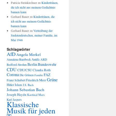
Patricia Steinkirchner
zu
Kindertränen,
die ich nicht aus meinem Gedächtnis
bannen kann
Gerhard Bauer
zu
Kindertränen, die
ich nicht aus meinem Gedächtnis
bannen kann
Gerhard Bauer
zu
Vertreibung der
Sudetendeutschen, meiner Familie, im
Mai 1946
Schlagwörter
AfD
Angela Merkel
Annalena Baerbock
Antifa
ARD
Berlin
Bundeswehr
Bedford-Strohm
CDU
CDU/CSU
Claudia Roth
Corona
FAZ
Die Grünen
Familie
Grüne
Friedrich Merz
Franz Schubert
Hitler
Islam
J.S. Bach
Johann Sebastian Bach
Joseph Haydn
Kardinal Marx
Karl Jaspers
Klassische
Musik für jeden