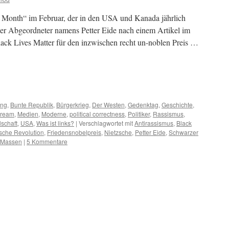
y Month“ im Februar, der in den USA und Kanada jährlich
her Abgeordneter namens Petter Eide nach einem Artikel im
ack Lives Matter für den inzwischen recht un-noblen Preis …
m
er
ung
,
Bunte Republik
,
Bürgerkrieg
,
Der Westen
,
Gedenktag
,
Geschichte
,
tream
,
Medien
,
Moderne
,
political correctness
,
Politiker
,
Rassismus
,
lschaft
,
USA
,
Was ist links?
|
Verschlagwortet mit
Antirassismus
,
Black
sche Revolution
,
Friedensnobelpreis
,
Nietzsche
,
Petter Eide
,
Schwarzer
 Massen
|
5 Kommentare