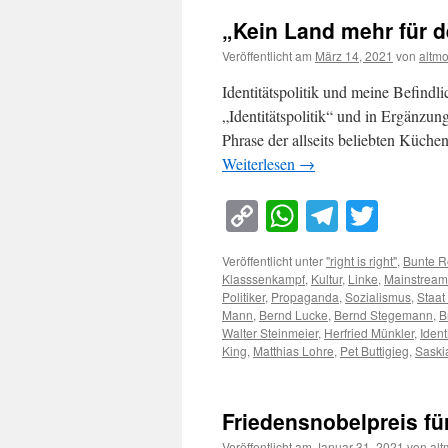
„Kein Land mehr für 
Veröffentlicht am
März 14, 2021
von
altm
Identitätspolitik und meine Befind
„Identitätspolitik“ und in Ergänzun
Phrase der allseits beliebten Küch
Weiterlesen
→
Copy
WhatsApp
Telegra
Twitt
Link
Veröffentlicht unter
"right is right"
,
Bunte R
Klasssenkampf
,
Kultur
,
Linke
,
Mainstream
Politiker
,
Propaganda
,
Sozialismus
,
Staat
Mann
,
Bernd Lucke
,
Bernd Stegemann
,
B
Walter Steinmeier
,
Herfried Münkler
,
Ident
King
,
Matthias Lohre
,
Pet Buttigieg
,
Saski
Friedensnobelpreis fü
Veröffentlicht am
Januar 31, 2021
von
al