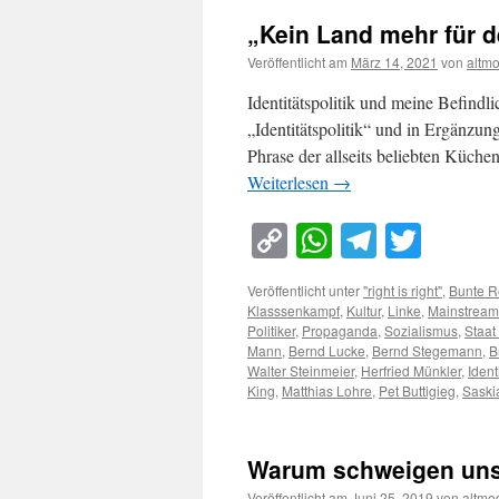
„Kein Land mehr für 
Veröffentlicht am
März 14, 2021
von
altm
Identitätspolitik und meine Befind
„Identitätspolitik“ und in Ergänzun
Phrase der allseits beliebten Küch
Weiterlesen
→
Copy
WhatsApp
Telegra
Twitt
Link
Veröffentlicht unter
"right is right"
,
Bunte R
Klasssenkampf
,
Kultur
,
Linke
,
Mainstream
Politiker
,
Propaganda
,
Sozialismus
,
Staat
Mann
,
Bernd Lucke
,
Bernd Stegemann
,
B
Walter Steinmeier
,
Herfried Münkler
,
Ident
King
,
Matthias Lohre
,
Pet Buttigieg
,
Saski
Warum schweigen unse
Veröffentlicht am
Juni 25, 2019
von
altmo