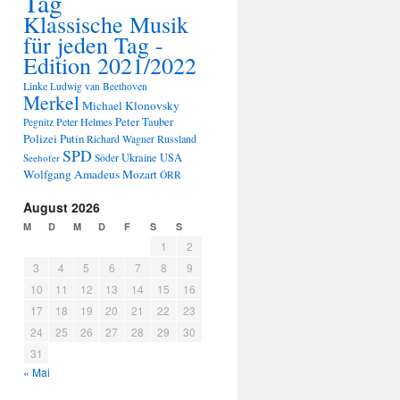
Tag
Klassische Musik
für jeden Tag -
Edition 2021/2022
Linke
Ludwig van Beethoven
Merkel
Michael Klonovsky
Peter Tauber
Peter Helmes
Pegnitz
Polizei
Putin
Russland
Richard Wagner
SPD
Ukraine
USA
Seehofer
Söder
Wolfgang Amadeus Mozart
ÖRR
August 2026
M
D
M
D
F
S
S
1
2
3
4
5
6
7
8
9
10
11
12
13
14
15
16
17
18
19
20
21
22
23
24
25
26
27
28
29
30
31
« Mai