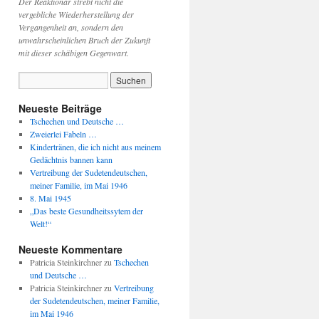
Der Reaktionär strebt nicht die
vergebliche Wiederherstellung der
Vergangenheit an, sondern den
unwahrscheinlichen Bruch der Zukunft
mit dieser schäbigen Gegenwart.
Neueste Beiträge
Tschechen und Deutsche …
Zweierlei Fabeln …
Kindertränen, die ich nicht aus meinem
Gedächtnis bannen kann
Vertreibung der Sudetendeutschen,
meiner Familie, im Mai 1946
8. Mai 1945
„Das beste Gesundheitssytem der
Welt!“
Neueste Kommentare
Patricia Steinkirchner
zu
Tschechen
und Deutsche …
Patricia Steinkirchner
zu
Vertreibung
der Sudetendeutschen, meiner Familie,
im Mai 1946