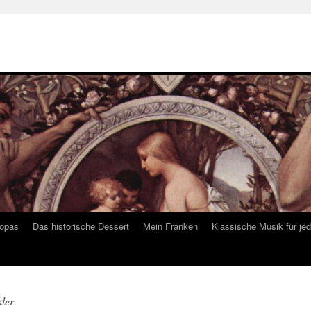
ropas
Das historische Dessert
Mein Franken
Klassische Musik für je
ler