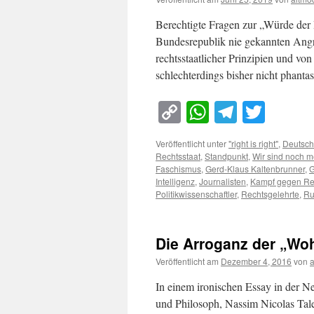
Berechtigte Fragen zur „Würde der I
Bundesrepublik nie gekannten Angrif
rechtsstaatlicher Prinzipien und vo
schlechterdings bisher nicht phanta
Copy
WhatsApp
Telegra
Twitt
Link
Veröffentlicht unter
"right is right"
,
Deutsch
Rechtsstaat
,
Standpunkt
,
Wir sind noch m
Faschismus
,
Gerd-Klaus Kaltenbrunner
,
G
Intelligenz
,
Journalisten
,
Kampf gegen Re
Politikwissenschaftler
,
Rechtsgelehrte
,
Ru
Die Arroganz der „Wo
Veröffentlicht am
Dezember 4, 2016
von
In einem ironischen Essay in der N
und Philosoph, Nassim Nicolas Taleb