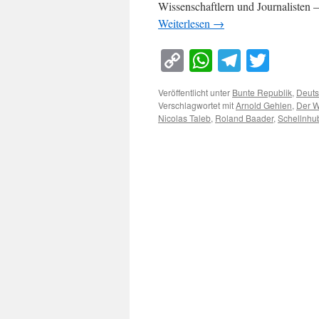
Wissenschaftlern und Journalisten 
Weiterlesen
→
Copy
WhatsApp
Telegra
Twitt
Link
Veröffentlicht unter
Bunte Republik
,
Deuts
Verschlagwortet mit
Arnold Gehlen
,
Der 
Nicolas Taleb
,
Roland Baader
,
Schellnhu