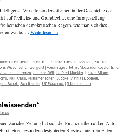
ntelligenz“ Wir erleben derzeit einen in der Geschichte der
f auf Freiheits- und Grundrechte, eine Infragestellung
n freiheitlichen demokratischen Regeln, wie man sich dies
sieren wollte. …
Weiterlesen
→
m
er
land
,
Eliten
,
Journalisten
,
Kultur
,
Linke
,
Literatur
,
Medien
,
Politiker
,
ehr
,
Wissenschaft
,
Zeitgeist
|
Verschlagwortet mit
Alexander Kessler
,
Eliten
,
iovanni di Lorenzo
,
Heinrich Böll
,
Herfried Münkler
,
Ignazio Silone
,
chts
,
Karl Kraus
,
Kulturmenschen
,
Lübcke
,
Mathias Döpfnetr
,
pert Scholz
,
Schriftsteller
,
Ulf Poschardt
|
5 Kommentare
hlwissenden“
altmod
euen Züricher Zeitung hat sich der Finanzmathematiker, Autor
 mit einer besonders designierten Spezies unter den Eliten –