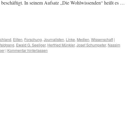
– beschäftigt. In seinem Aufsatz „Die Wohlwissenden“ heißt es …
m
er
chland
,
Eliten
,
Forschung
,
Journalisten
,
Linke
,
Medien
,
Wissenschaft
|
Waldgang
,
Ewald G. Seeliger
,
Herfried Münkler
,
Josef Schumpeter
,
Nassim
ber
|
Kommentar hinterlassen