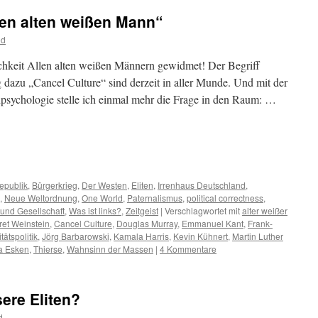
den alten weißen Mann“
od
lichkeit Allen alten weißen Männern gewidmet! Der Begriff
g dazu „Cancel Culture“ sind derzeit in aller Munde. Und mit der
enpsychologie stelle ich einmal mehr die Frage in den Raum: …
m
er
epublik
,
Bürgerkrieg
,
Der Westen
,
Eliten
,
Irrenhaus Deutschland
,
,
Neue Weltordnung
,
One World
,
Paternalismus
,
political correctness
,
 und Gesellschaft
,
Was ist links?
,
Zeitgeist
|
Verschlagwortet mit
alter weißer
ret Weinstein
,
Cancel Culture
,
Douglas Murray
,
Emmanuel Kant
,
Frank-
itätspolitik
,
Jörg Barbarowski
,
Kamala Harris
,
Kevin Kühnert
,
Martin Luther
a Esken
,
Thierse
,
Wahnsinn der Massen
|
4 Kommentare
re Eliten?
d