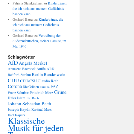
Patricia Steinkirchner
zu
Kindertränen,
die ich nicht aus meinem Gedächtnis
bannen kann
Gerhard Bauer
zu
Kindertränen, die
ich nicht aus meinem Gedächtnis
bannen kann
Gerhard Bauer
zu
Vertreibung der
Sudetendeutschen, meiner Familie, im
Mai 1946
Schlagwörter
AfD
Angela Merkel
Annalena Baerbock
Antifa
ARD
Berlin
Bundeswehr
Bedford-Strohm
CDU
CDU/CSU
Claudia Roth
Corona
FAZ
Die Grünen
Familie
Grüne
Friedrich Merz
Franz Schubert
Hitler
Islam
J.S. Bach
Johann Sebastian Bach
Joseph Haydn
Kardinal Marx
Karl Jaspers
Klassische
Musik für jeden