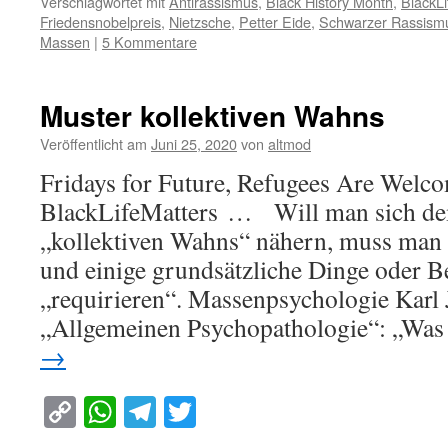
Verschlagwortet mit
Antirassismus
,
Black History Month
,
BlackLi
Friedensnobelpreis
,
Nietzsche
,
Petter Eide
,
Schwarzer Rassism
Massen
|
5 Kommentare
Muster kollektiven Wahns
Veröffentlicht am
Juni 25, 2020
von
altmod
Fridays for Future, Refugees Are Welc
BlackLifeMatters … Will man sich d
„kollektiven Wahns“ nähern, muss man 
und einige grundsätzliche Dinge oder B
„requirieren“. Massenpsychologie Karl J
„Allgemeinen Psychopathologie“: „Was
→
Copy
WhatsApp
Telegram
Twitter
Link