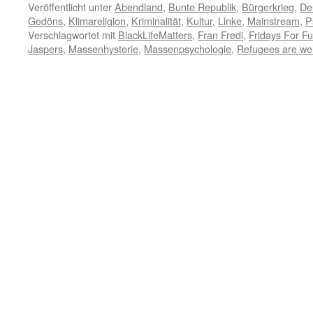
Veröffentlicht unter
Abendland
,
Bunte Republik
,
Bürgerkrieg
,
De
Gedöns
,
Klimareligion
,
Kriminalität
,
Kultur
,
Linke
,
Mainstream
,
P
Verschlagwortet mit
BlackLifeMatters
,
Fran Fredi
,
Fridays For Fu
Jaspers
,
Massenhysterie
,
Massenpsychologie
,
Refugees are w