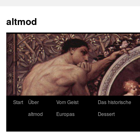
Zum
Inhalt
altmod
springen
Start
Über
Vom Geist
Das historische
altmod
Europas
Dessert