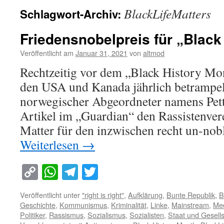
BlackLifeMatters
Schlagwort-Archiv:
Friedensnobelpreis für „Black
Veröffentlicht am
Januar 31, 2021
von
altmod
Rechtzeitig vor dem „Black History Mon
den USA und Kanada jährlich betrampelt
norwegischer Abgeordneter namens Pett
Artikel im „Guardian“ den Rassistenver
Matter für den inzwischen recht un-nob
Weiterlesen
→
Copy
WhatsApp
Telegram
Twitter
Link
Veröffentlicht unter
"right is right"
,
Aufklärung
,
Bunte Republik
,
B
Geschichte
,
Kommunismus
,
Kriminalität
,
Linke
,
Mainstream
,
Me
Politiker
,
Rassismus
,
Sozialismus
,
Sozialisten
,
Staat und Gesells