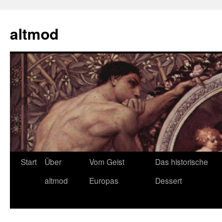
Zum
Inhalt
altmod
springen
Start
Über
Vom Geist
Das historische
altmod
Europas
Dessert