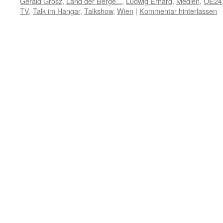
Gerald Grosz
,
Land der Berge...
,
Ludwig Erhard
,
Medien
,
OE24
TV
,
Talk im Hangar
,
Talkshow
,
Wien
|
Kommentar hinterlassen