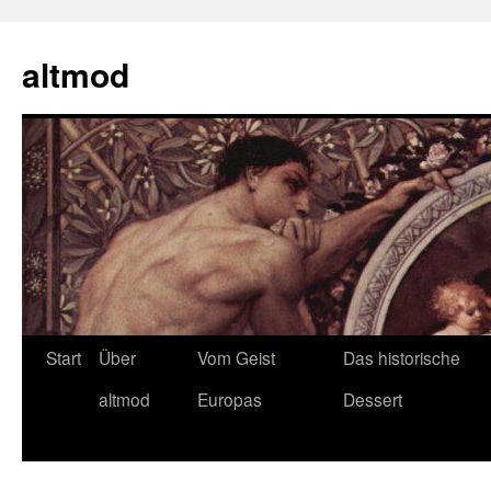
Zum
Inhalt
altmod
springen
Start
Über
Vom Geist
Das historische
altmod
Europas
Dessert