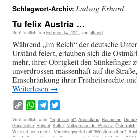
Ludwig Erhard
Schlagwort-Archiv:
Tu felix Austria …
Veröffentlicht am
Februar 14, 2021
von
altmod
Während „im Reich“ der deutsche Untert
Urständ feiert, erlauben sich die Ostmä
mehr, ihrer Obrigkeit den Stinkefinger z
unverdrossen massenhaft auf die Straße
Einschränkung ihrer Freiheitsrechte und
Weiterlesen
→
Copy
WhatsApp
Telegram
Twitter
Link
Veröffentlicht unter
"right is right"
,
Abendland
,
Bosheiten
,
Demok
Geschichte
,
Heimat
,
Kultur
,
Notizen aus der Provinz
,
Österreich
Wir sind noch mehr
|
Verschlagwortet mit
"Westfernsehen"
,
Aust