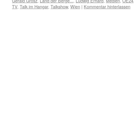
Gerald Grosz
,
Land der Berge...
,
Ludwig Erhard
,
Medien
,
OE24
TV
,
Talk im Hangar
,
Talkshow
,
Wien
|
Kommentar hinterlassen