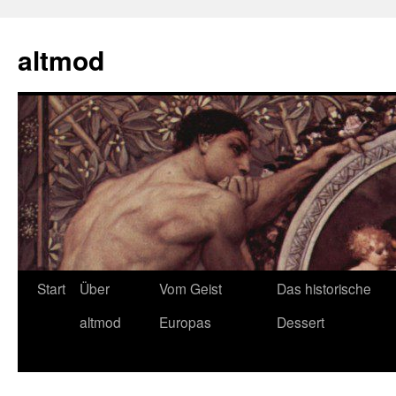
Zum
Inhalt
altmod
springen
Start
Über
Vom Geist
Das historische
altmod
Europas
Dessert