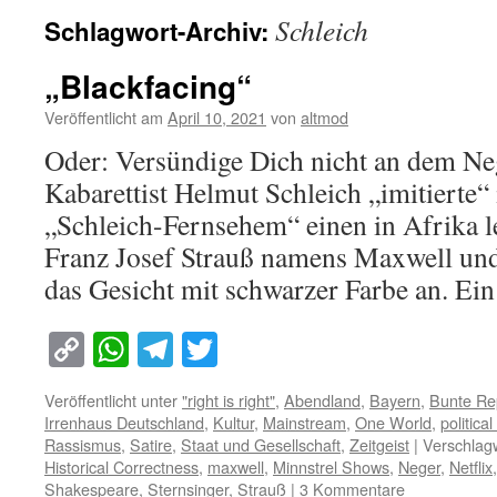
Schleich
Schlagwort-Archiv:
„Blackfacing“
Veröffentlicht am
April 10, 2021
von
altmod
Oder: Versündige Dich nicht an dem Ne
Kabarettist Helmut Schleich „imitierte“
„Schleich-Fernsehem“ einen in Afrika 
Franz Josef Strauß namens Maxwell und 
das Gesicht mit schwarzer Farbe an. E
Copy
WhatsApp
Telegram
Twitter
Link
Veröffentlicht unter
"right is right"
,
Abendland
,
Bayern
,
Bunte Re
Irrenhaus Deutschland
,
Kultur
,
Mainstream
,
One World
,
politica
Rassismus
,
Satire
,
Staat und Gesellschaft
,
Zeitgeist
|
Verschlagw
Historical Correctness
,
maxwell
,
Minnstrel Shows
,
Neger
,
Netflix
Shakespeare
,
Sternsinger
,
Strauß
|
3 Kommentare