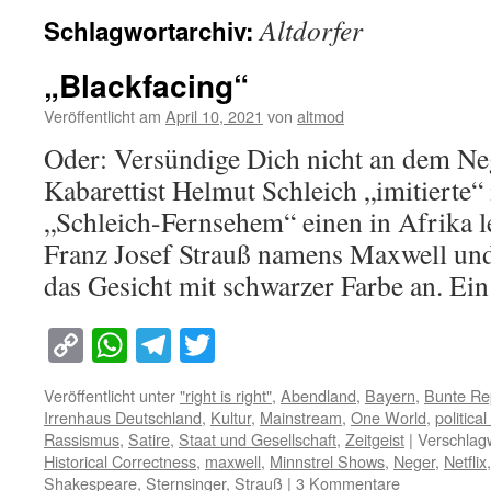
Altdorfer
Schlagwortarchiv:
„Blackfacing“
Veröffentlicht am
April 10, 2021
von
altmod
Oder: Versündige Dich nicht an dem Ne
Kabarettist Helmut Schleich „imitierte“
„Schleich-Fernsehem“ einen in Afrika 
Franz Josef Strauß namens Maxwell und 
das Gesicht mit schwarzer Farbe an. E
Copy
WhatsApp
Telegram
Twitter
Link
Veröffentlicht unter
"right is right"
,
Abendland
,
Bayern
,
Bunte Re
Irrenhaus Deutschland
,
Kultur
,
Mainstream
,
One World
,
politica
Rassismus
,
Satire
,
Staat und Gesellschaft
,
Zeitgeist
|
Verschlagw
Historical Correctness
,
maxwell
,
Minnstrel Shows
,
Neger
,
Netflix
Shakespeare
,
Sternsinger
,
Strauß
|
3 Kommentare