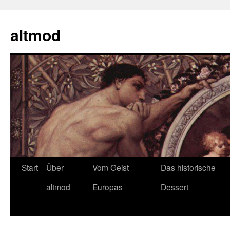
Zum
Inhalt
altmod
springen
Start
Über
Vom Geist
Das historische
altmod
Europas
Dessert