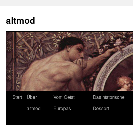
Zum
Inhalt
altmod
springen
Start
Über
Vom Geist
Das historische
altmod
Europas
Dessert