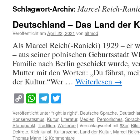
Marcel Reich-Ranic
Schlagwort-Archiv:
Deutschland – Das Land der K
Veröffentlicht am
April 22, 2021
von
altmod
Als Marcel Reich(-Ranicki) 1929 – er w
– aus seiner polnischen Geburtsstadt W
Familie nach Berlin geschickt wurde, ve
Mutter mit den Worten: „Du fährst, mei
der Kultur.“Wer …
Weiterlesen
→
Copy
WhatsApp
Telegram
Twitter
Link
Veröffentlicht unter
"right is right"
,
Deutsche Sprache
,
Deutschla
Konservatismus
,
Kultur
,
Literatur
,
Medien
,
Persönliches
,
Sprach
Standpunkt
,
Tradition
,
Welterbe
|
Verschlagwortet mit
68er
,
Bil
Dekrete
,
Kleinkunst
,
Kulturszene
,
Land der Kultur
,
Marcel Reich
Thomas Mann
|
2 Kommentare