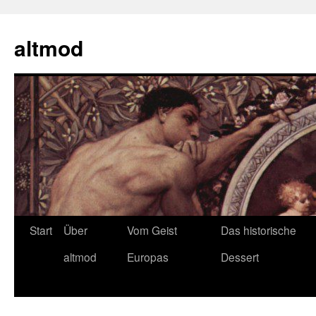
Zum
Inhalt
altmod
springen
Start
Über
Vom Geist
Das historische
altmod
Europas
Dessert