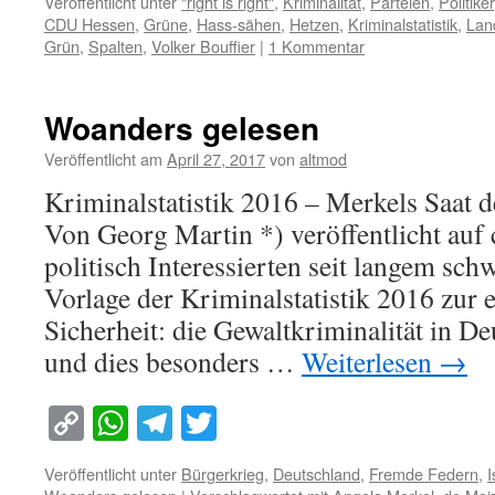
Veröffentlicht unter
"right is right"
,
Kriminalität
,
Parteien
,
Politiker
CDU Hessen
,
Grüne
,
Hass-sähen
,
Hetzen
,
Kriminalstatistik
,
Lan
Grün
,
Spalten
,
Volker Bouffier
|
1 Kommentar
Woanders gelesen
Veröffentlicht am
April 27, 2017
von
altmod
Kriminalstatistik 2016 – Merkels Saat d
Von Georg Martin *) veröffentlicht au
politisch Interessierten seit langem sch
Vorlage der Kriminalstatistik 2016 zur e
Sicherheit: die Gewaltkriminalität in D
und dies besonders …
Weiterlesen
→
Copy
WhatsApp
Telegram
Twitter
Link
Veröffentlicht unter
Bürgerkrieg
,
Deutschland
,
Fremde Federn
,
I