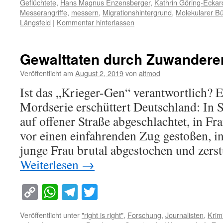
Geflüchtete
,
Hans Magnus Enzensberger
,
Kathrin Göring-Eckar
Messerangriffe
,
messern
,
Migrationshintergrund
,
Molekularer Bü
Längsfeld
|
Kommentar hinterlassen
Gewalttaten durch Zuwandere
Veröffentlicht am
August 2, 2019
von
altmod
Ist das „Krieger-Gen“ verantwortlich? 
Mordserie erschüttert Deutschland: In 
auf offener Straße abgeschlachtet, in Fr
vor einen einfahrenden Zug gestoßen, 
junge Frau brutal abgestochen und zerst
Weiterlesen
→
Copy
WhatsApp
Telegram
Twitter
Link
Veröffentlicht unter
"right is right"
,
Forschung
,
Journalisten
,
Krimi