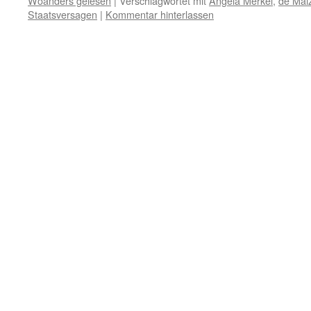
Woanders gelesen
|
Verschlagwortet mit
Angela Merkel
,
de Mai
Staatsversagen
|
Kommentar hinterlassen