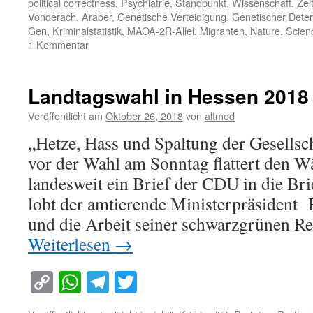
political correctness
,
Psychiatrie
,
Standpunkt
,
Wissenschaft
,
Zei
Vonderach
,
Araber
,
Genetische Verteidigung
,
Genetischer Dete
Gen
,
Kriminalstatistik
,
MAOA-2R-Allel
,
Migranten
,
Nature
,
Scien
1 Kommentar
Landtagswahl in Hessen 2018
Veröffentlicht am
Oktober 26, 2018
von
altmod
„Hetze, Hass und Spaltung der Gesellsch
vor der Wahl am Sonntag flattert den W
landesweit ein Brief der CDU in die Bri
lobt der amtierende Ministerpräsident 
und die Arbeit seiner schwarzgrünen 
Weiterlesen
→
Copy
WhatsApp
Telegram
Twitter
Link