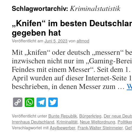
Kriminalstatistik
Schlagwortarchiv:
„Knifen“ im besten Deutschla
gegeben hat
Veröffentlicht am
Juni 5, 2023
von
altmod
Mit „knifen“ oder deutsch „messern“ b
inzwischen nicht nur im „Gaming-Berei
Feindes mit einem Messer“. Seit dem 1.
April wurden auf dieser Internet-Seite 
beschrieben, in denen Messer zum …
W
Copy
WhatsApp
Telegram
Twitter
Link
Veröffentlicht unter
Bunte Republik
,
Bürgerkrieg
,
Der neue Deut
Irrenhaus Deutschland
,
Kriminalität
,
Neue Weltordnung
,
Politike
Verschlagwortet mit
Asylbewerber
,
Frank-Walter Steinmeier
,
Gef