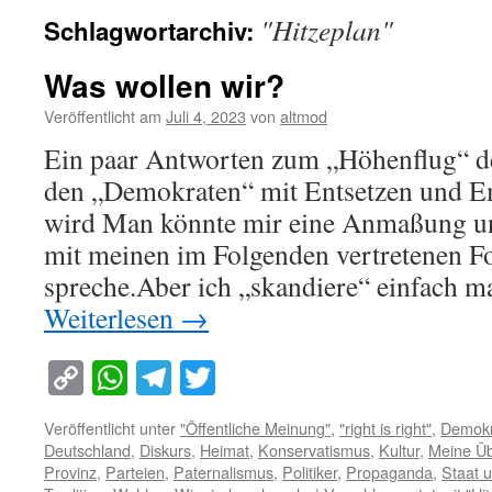
"Hitzeplan"
Schlagwortarchiv:
Was wollen wir?
Veröffentlicht am
Juli 4, 2023
von
altmod
Ein paar Antworten zum „Höhenflug“ de
den „Demokraten“ mit Entsetzen und 
wird Man könnte mir eine Anmaßung unt
mit meinen im Folgenden vertretenen F
spreche.Aber ich „skandiere“ einfach 
Weiterlesen
→
Copy
WhatsApp
Telegram
Twitter
Link
Veröffentlicht unter
"Öffentliche Meinung"
,
"right is right"
,
Demokr
Deutschland
,
Diskurs
,
Heimat
,
Konservatismus
,
Kultur
,
Meine Ü
Provinz
,
Parteien
,
Paternalismus
,
Politiker
,
Propaganda
,
Staat u