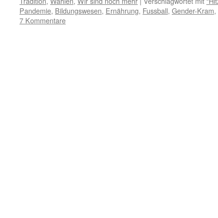
Tradition
,
Wahlen
,
Wir sind noch mehr
|
Verschlagwortet mit
"Hi
Pandemie
,
Bildungswesen
,
Ernährung
,
Fussball
,
Gender-Kram
,
7 Kommentare