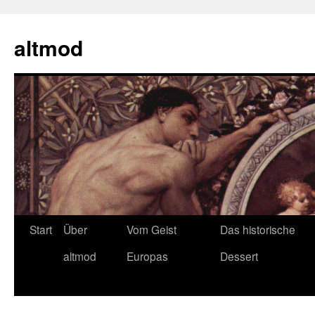
Zum
Inhalt
altmod
springen
Start
Über
Vom Geist
Das historische
altmod
Europas
Dessert