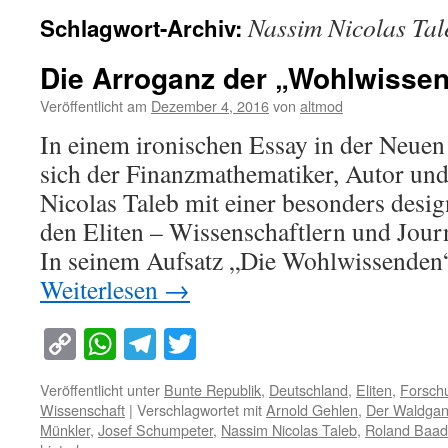
Nassim Nicolas Tal
Schlagwort-Archiv:
Die Arroganz der „Wohlwisse
Veröffentlicht am
Dezember 4, 2016
von
altmod
In einem ironischen Essay in der Neuen
sich der Finanzmathematiker, Autor un
Nicolas Taleb mit einer besonders desig
den Eliten – Wissenschaftlern und Journ
In seinem Aufsatz „Die Wohlwissenden
Weiterlesen
→
Copy
WhatsApp
Telegram
Twitter
Link
Veröffentlicht unter
Bunte Republik
,
Deutschland
,
Eliten
,
Forsch
Wissenschaft
|
Verschlagwortet mit
Arnold Gehlen
,
Der Waldga
Münkler
,
Josef Schumpeter
,
Nassim Nicolas Taleb
,
Roland Baad