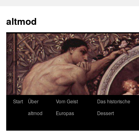
Zum
Inhalt
altmod
springen
Start
Über
Vom Geist
Das historische
altmod
Europas
Dessert