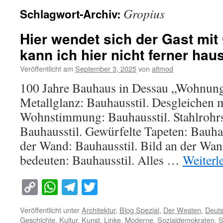
Gropius
Schlagwort-Archiv:
Hier wendet sich der Gast mit
kann ich hier nicht ferner hau
Veröffentlicht am
September 3, 2025
von
altmod
100 Jahre Bauhaus in Dessau „Wohnunge
Metallglanz: Bauhausstil. Desgleichen
Wohnstimmung: Bauhausstil. Stahlrohrs
Bauhausstil. Gewürfelte Tapeten: Bauhau
der Wand: Bauhausstil. Bild an der Wand
bedeuten: Bauhausstil. Alles …
Weiterl
Copy
WhatsApp
Telegram
Twitter
Link
Veröffentlicht unter
Architektur
,
Blog Spezial
,
Der Westen
,
Deuts
Geschichte
,
Kultur
,
Kunst
,
Linke
,
Moderne
,
Sozialdemokraten
,
S