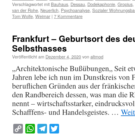
Verschlagwortet mit
Bauhaus
,
Dessau
,
Dodekaphonie
,
Gropius
,
van der Rohe
,
Neuerlich
,
Psychoanalyse
,
Sozialer Wohnungsba
Tom Wolfe
,
Weimar
|
7 Kommentare
Frankfurt – Geburtsort des d
Selbsthasses
Veröffentlicht am
Dezember 4, 2020
von
altmod
„Architektonische Bußübungen„ Seit etw
Jahren lebe ich nun im Dunstkreis von 
beruflichen Gründen aus der fränkischen
den Randbereich dessen, was man die 
nennt – wirtschaftsstarker, eindrucksv
Schafffens- und Handelsgeistes. …
Weit
Copy
WhatsApp
Telegram
Twitter