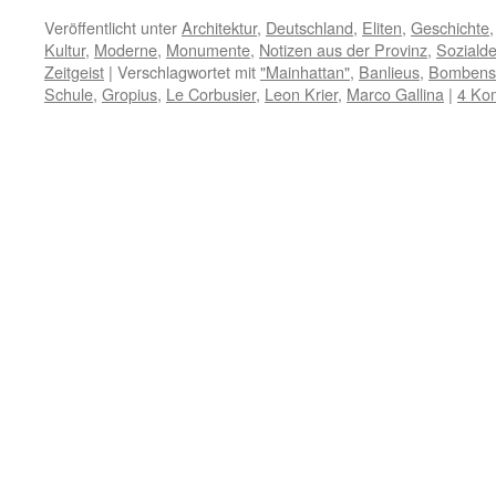
Link
Veröffentlicht unter
Architektur
,
Deutschland
,
Eliten
,
Geschichte
Kultur
,
Moderne
,
Monumente
,
Notizen aus der Provinz
,
Soziald
Zeitgeist
|
Verschlagwortet mit
"Mainhattan"
,
Banlieus
,
Bombens
Schule
,
Gropius
,
Le Corbusier
,
Leon Krier
,
Marco Gallina
|
4 Ko