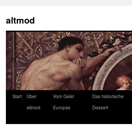
Zum
Inhalt
altmod
springen
Start
Über
Vom Geist
Das historische
altmod
Europas
Dessert