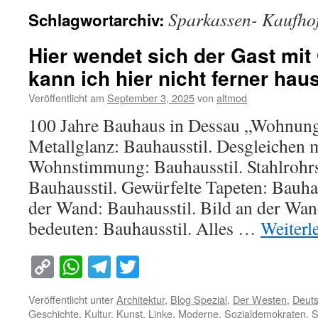
Sparkassen- Kaufhof
Schlagwortarchiv:
Hier wendet sich der Gast mit
kann ich hier nicht ferner hau
Veröffentlicht am
September 3, 2025
von
altmod
100 Jahre Bauhaus in Dessau „Wohnunge
Metallglanz: Bauhausstil. Desgleichen
Wohnstimmung: Bauhausstil. Stahlrohrs
Bauhausstil. Gewürfelte Tapeten: Bauhau
der Wand: Bauhausstil. Bild an der Wand
bedeuten: Bauhausstil. Alles …
Weiterl
Copy
WhatsApp
Telegram
Twitter
Link
Veröffentlicht unter
Architektur
,
Blog Spezial
,
Der Westen
,
Deuts
Geschichte
,
Kultur
,
Kunst
,
Linke
,
Moderne
,
Sozialdemokraten
,
S