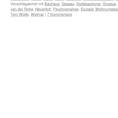
Verschlagwortet mit
Bauhaus
,
Dessau
,
Dodekaphonie
,
Gropius
,
van der Rohe
,
Neuerlich
,
Psychoanalyse
,
Sozialer Wohnungsba
Tom Wolfe
,
Weimar
|
7 Kommentare