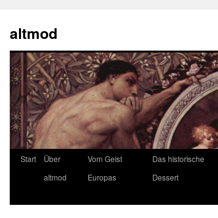
Zum
Inhalt
altmod
springen
Start
Über
Vom Geist
Das historische
altmod
Europas
Dessert