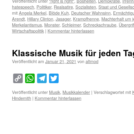
Veröffentlicht unter
"right is right"
,
Bosheiten
,
Demokratie
,
Irren
hatespeech
,
Politiker
,
Realsatire
,
Sozialisten
,
Staat und Gesellsc
mit
Angela Merkel
,
Blöde Kuh
,
Deutscher Wahnsinn
,
Ermächtig
Arendt
,
Hillary Clinton
,
Jasager
,
Krampfhenne
,
Machterhalt um j
Merkelantismus
,
Monster
,
Schleimer
,
Schreckschraube
,
Übergrif
Wirtschaftspolitik
|
Kommentar hinterlassen
Klassische Musik für jeden Ta
Veröffentlicht am
Januar 21, 2021
von
altmod
Copy
WhatsApp
Telegram
Twitter
Link
Veröffentlicht unter
Musik
,
Musikkalender
|
Verschlagwortet mit
Hindemith
|
Kommentar hinterlassen