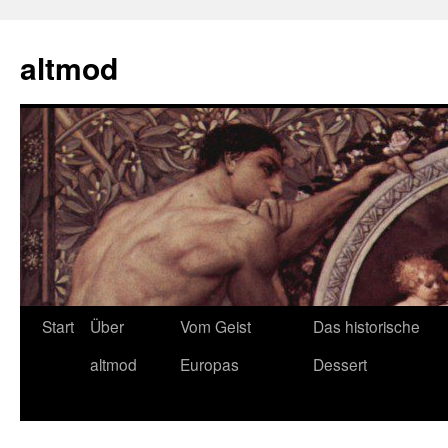
Zum
Inhalt
altmod
springen
Start
Über
Vom Geist
Das historische
altmod
Europas
Dessert