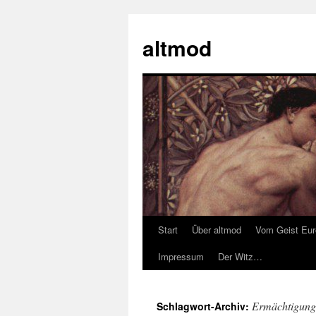
Zum
Inhalt
altmod
springen
Start
Über altmod
Vom Geist Eu
Impressum
Der Witz…
Ermächtigung
Schlagwort-Archiv: