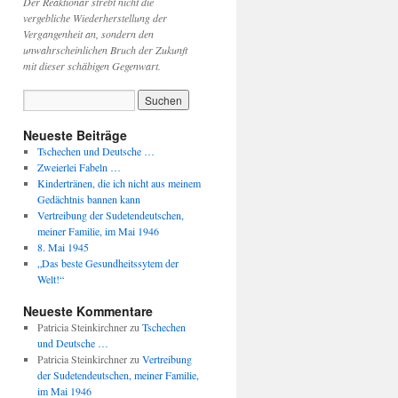
Der Reaktionär strebt nicht die
vergebliche Wiederherstellung der
Vergangenheit an, sondern den
unwahrscheinlichen Bruch der Zukunft
mit dieser schäbigen Gegenwart.
Neueste Beiträge
Tschechen und Deutsche …
Zweierlei Fabeln …
Kindertränen, die ich nicht aus meinem
Gedächtnis bannen kann
Vertreibung der Sudetendeutschen,
meiner Familie, im Mai 1946
8. Mai 1945
„Das beste Gesundheitssytem der
Welt!“
Neueste Kommentare
Patricia Steinkirchner
zu
Tschechen
und Deutsche …
Patricia Steinkirchner
zu
Vertreibung
der Sudetendeutschen, meiner Familie,
im Mai 1946