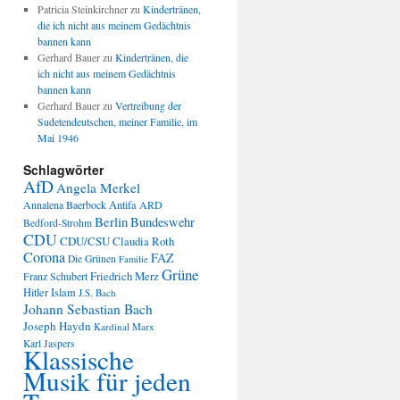
Patricia Steinkirchner
zu
Kindertränen,
die ich nicht aus meinem Gedächtnis
bannen kann
Gerhard Bauer
zu
Kindertränen, die
ich nicht aus meinem Gedächtnis
bannen kann
Gerhard Bauer
zu
Vertreibung der
Sudetendeutschen, meiner Familie, im
Mai 1946
Schlagwörter
AfD
Angela Merkel
Annalena Baerbock
Antifa
ARD
Berlin
Bundeswehr
Bedford-Strohm
CDU
CDU/CSU
Claudia Roth
Corona
FAZ
Die Grünen
Familie
Grüne
Friedrich Merz
Franz Schubert
Hitler
Islam
J.S. Bach
Johann Sebastian Bach
Joseph Haydn
Kardinal Marx
Karl Jaspers
Klassische
Musik für jeden