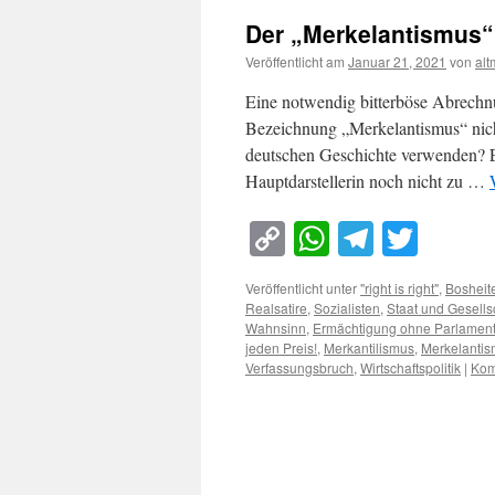
Der „Merkelantismus“
Veröffentlicht am
Januar 21, 2021
von
al
Eine notwendig bitterböse Abrechn
Bezeichnung „Merkelantismus“ nicht
deutschen Geschichte verwenden? E
Hauptdarstellerin noch nicht zu …
Copy
WhatsApp
Telegra
Twitt
Link
Veröffentlicht unter
"right is right"
,
Bosheit
Realsatire
,
Sozialisten
,
Staat und Gesells
Wahnsinn
,
Ermächtigung ohne Parlamen
jeden Preis!
,
Merkantilismus
,
Merkelanti
Verfassungsbruch
,
Wirtschaftspolitik
|
Kom