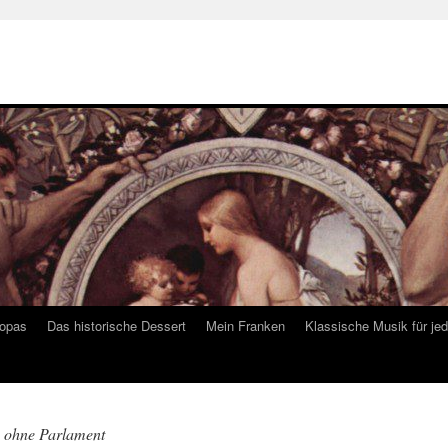
ropas
Das historische Dessert
Mein Franken
Klassische Musik für je
 ohne Parlament