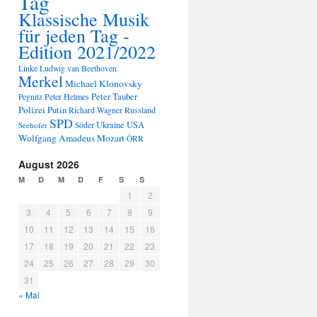
Tag
Klassische Musik
für jeden Tag -
Edition 2021/2022
Linke
Ludwig van Beethoven
Merkel
Michael Klonovsky
Peter Tauber
Peter Helmes
Pegnitz
Polizei
Putin
Russland
Richard Wagner
SPD
Ukraine
USA
Seehofer
Söder
Wolfgang Amadeus Mozart
ÖRR
August 2026
M
D
M
D
F
S
S
1
2
3
4
5
6
7
8
9
10
11
12
13
14
15
16
17
18
19
20
21
22
23
24
25
26
27
28
29
30
31
« Mai