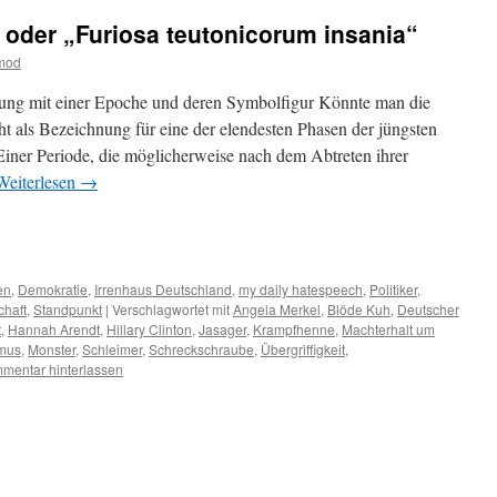
 oder „Furiosa teutonicorum insania“
tmod
ung mit einer Epoche und deren Symbolfigur Könnte man die
 als Bezeichnung für eine der elendesten Phasen der jüngsten
iner Periode, die möglicherweise nach dem Abtreten ihrer
Weiterlesen
→
m
er
en
,
Demokratie
,
Irrenhaus Deutschland
,
my daily hatespeech
,
Politiker
,
chaft
,
Standpunkt
|
Verschlagwortet mit
Angela Merkel
,
Blöde Kuh
,
Deutscher
t
,
Hannah Arendt
,
Hillary Clinton
,
Jasager
,
Krampfhenne
,
Machterhalt um
smus
,
Monster
,
Schleimer
,
Schreckschraube
,
Übergriffigkeit
,
mentar hinterlassen