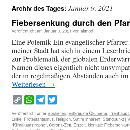
Januar 9, 2021
Archiv des Tages:
Fiebersenkung durch den Pfar
Veröffentlicht am
Januar 9, 2021
von
altmod
Eine Polemik Ein evangelischer Pfarrer
meiner Stadt hat sich in einem Leserbrie
zur Problematik der globalen Erderwä
Namen dieses eigentlich nicht unsympat
der in regelmäßigen Abständen auch im
Weiterlesen
→
Copy
WhatsApp
Telegram
Twitter
Link
Veröffentlicht unter
Bosheiten
,
entkreuzte Ökumene
,
Irrenhaus 
Linke
,
Protestantismus
,
Religion
,
Satire inhärent
,
Standpunkt
|
V
"Klimakatastrophe"
,
Corona-Zeit
,
Eiszeit
,
klerikale Fiebersenkun