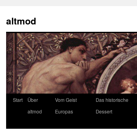
Zum
Inhalt
altmod
springen
Start
Über
Vom Geist
Das historische
altmod
Europas
Dessert