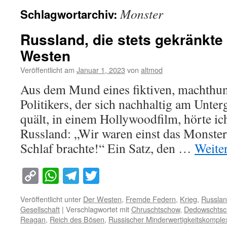
Monster
Schlagwortarchiv:
Russland, die stets gekränkte
Westen
Veröffentlicht am
Januar 1, 2023
von
altmod
Aus dem Mund eines fiktiven, machthun
Politikers, der sich nachhaltig am Unte
quält, in einem Hollywoodfilm, hörte ic
Russland: „Wir waren einst das Monster
Schlaf brachte!“ Ein Satz, den …
Weite
Copy
WhatsApp
Telegram
Twitter
Link
Veröffentlicht unter
Der Westen
,
Fremde Federn
,
Krieg
,
Russla
Gesellschaft
|
Verschlagwortet mit
Chruschtschow
,
Dedowschtsc
Reagan
,
Reich des Bösen
,
Russischer Minderwertigkeitskomple