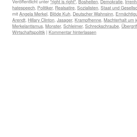
Veröffentlicht unter
"right is right"
,
Bosheiten
,
Demokratie
,
Irren
hatespeech
,
Politiker
,
Realsatire
,
Sozialisten
,
Staat und Gesellsc
mit
Angela Merkel
,
Blöde Kuh
,
Deutscher Wahnsinn
,
Ermächtig
Arendt
,
Hillary Clinton
,
Jasager
,
Krampfhenne
,
Machterhalt um j
Merkelantismus
,
Monster
,
Schleimer
,
Schreckschraube
,
Übergrif
Wirtschaftspolitik
|
Kommentar hinterlassen