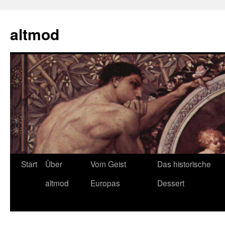
Zum
Inhalt
altmod
springen
Start
Über
Vom Geist
Das historische
altmod
Europas
Dessert