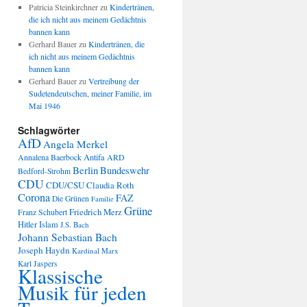
Patricia Steinkirchner
zu
Kindertränen,
die ich nicht aus meinem Gedächtnis
bannen kann
Gerhard Bauer
zu
Kindertränen, die
ich nicht aus meinem Gedächtnis
bannen kann
Gerhard Bauer
zu
Vertreibung der
Sudetendeutschen, meiner Familie, im
Mai 1946
Schlagwörter
AfD
Angela Merkel
Annalena Baerbock
Antifa
ARD
Berlin
Bundeswehr
Bedford-Strohm
CDU
CDU/CSU
Claudia Roth
Corona
FAZ
Die Grünen
Familie
Grüne
Friedrich Merz
Franz Schubert
Hitler
Islam
J.S. Bach
Johann Sebastian Bach
Joseph Haydn
Kardinal Marx
Karl Jaspers
Klassische
Musik für jeden