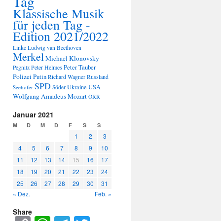
Tag
Klassische Musik
für jeden Tag -
Edition 2021/2022
Linke
Ludwig van Beethoven
Merkel
Michael Klonovsky
Peter Tauber
Peter Helmes
Pegnitz
Polizei
Putin
Russland
Richard Wagner
SPD
Ukraine
USA
Seehofer
Söder
Wolfgang Amadeus Mozart
ÖRR
Januar 2021
M
D
M
D
F
S
S
1
2
3
4
5
6
7
8
9
10
11
12
13
14
15
16
17
18
19
20
21
22
23
24
25
26
27
28
29
30
31
« Dez.
Feb. »
Share