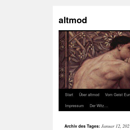
Zum
Inhalt
altmod
springen
Start
Über altmod
Vom Geist Eu
Impressum
Der Witz…
Januar 12, 202
Archiv des Tages: