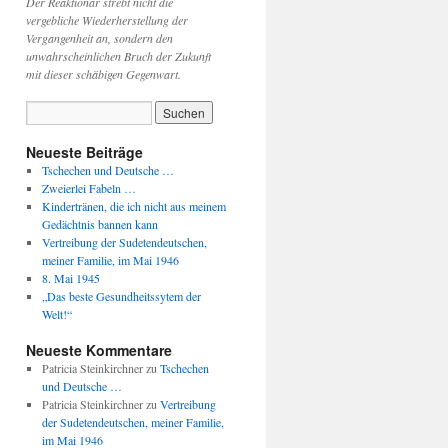
Der Reaktionär strebt nicht die
vergebliche Wiederherstellung der
Vergangenheit an, sondern den
unwahrscheinlichen Bruch der Zukunft
mit dieser schäbigen Gegenwart.
Neueste Beiträge
Tschechen und Deutsche …
Zweierlei Fabeln …
Kindertränen, die ich nicht aus meinem
Gedächtnis bannen kann
Vertreibung der Sudetendeutschen,
meiner Familie, im Mai 1946
8. Mai 1945
„Das beste Gesundheitssytem der
Welt!“
Neueste Kommentare
Patricia Steinkirchner
zu
Tschechen
und Deutsche …
Patricia Steinkirchner
zu
Vertreibung
der Sudetendeutschen, meiner Familie,
im Mai 1946