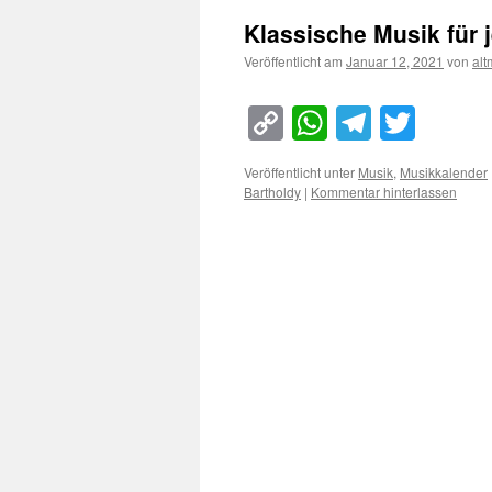
Klassische Musik für 
Veröffentlicht am
Januar 12, 2021
von
al
Copy
WhatsApp
Telegra
Twitt
Link
Veröffentlicht unter
Musik
,
Musikkalender
Bartholdy
|
Kommentar hinterlassen