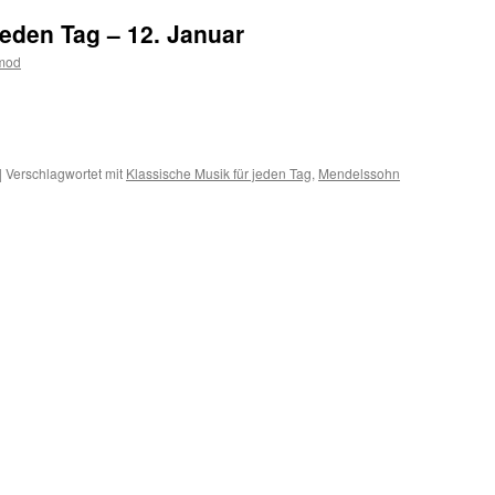
jeden Tag – 12. Januar
tmod
m
er
|
Verschlagwortet mit
Klassische Musik für jeden Tag
,
Mendelssohn