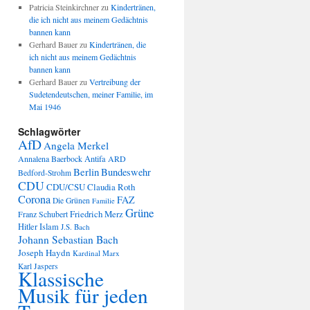
Patricia Steinkirchner
zu
Kindertränen,
die ich nicht aus meinem Gedächtnis
bannen kann
Gerhard Bauer
zu
Kindertränen, die
ich nicht aus meinem Gedächtnis
bannen kann
Gerhard Bauer
zu
Vertreibung der
Sudetendeutschen, meiner Familie, im
Mai 1946
Schlagwörter
AfD
Angela Merkel
Annalena Baerbock
Antifa
ARD
Berlin
Bundeswehr
Bedford-Strohm
CDU
CDU/CSU
Claudia Roth
Corona
FAZ
Die Grünen
Familie
Grüne
Friedrich Merz
Franz Schubert
Hitler
Islam
J.S. Bach
Johann Sebastian Bach
Joseph Haydn
Kardinal Marx
Karl Jaspers
Klassische
Musik für jeden