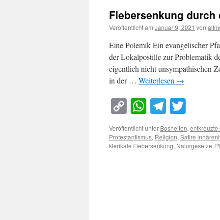
Fiebersenkung durch 
Veröffentlicht am
Januar 9, 2021
von
altm
Eine Polemik Ein evangelischer Pfar
der Lokalpostille zur Problematik
eigentlich nicht unsympathischen 
in der …
Weiterlesen
→
Copy
WhatsApp
Telegra
Twitt
Link
Veröffentlicht unter
Bosheiten
,
entkreuzt
Protestantismus
,
Religion
,
Satire inhärent
klerikale Fiebersenkung
,
Naturgesetze
,
P