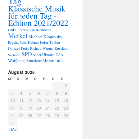
Tag
Klassische Musik
für jeden Tag -
Edition 2021/2022
Linke
Ludwig van Beethoven
Merkel
Michael Klonovsky
Peter Tauber
Peter Helmes
Pegnitz
Polizei
Putin
Russland
Richard Wagner
SPD
Ukraine
USA
Seehofer
Söder
Wolfgang Amadeus Mozart
ÖRR
August 2026
M
D
M
D
F
S
S
1
2
3
4
5
6
7
8
9
10
11
12
13
14
15
16
17
18
19
20
21
22
23
24
25
26
27
28
29
30
31
« Mai