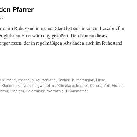
den Pfarrer
od
rer im Ruhestand in meiner Stadt hat sich in einem Leserbrief in
 der globalen Erderwärmung geäußert. Den Namen dieses
Zeitgenossen, der in regelmäßigen Abständen auch im Ruhestand
m
er
e Ökumene
,
Irrenhaus Deutschland
,
Kirchen
,
Klimareligion
,
Linke
,
,
Standpunkt
|
Verschlagwortet mit
"Klimakatastrophe"
,
Corona-Zeit
,
Eiszeit
,
farrer
,
Prediger
,
Reformierte
,
Warmzeit
|
1 Kommentar