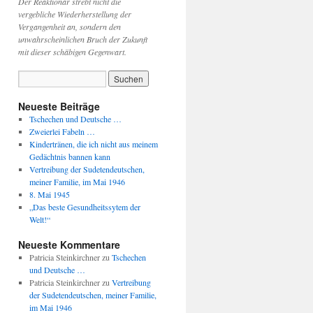
Der Reaktionär strebt nicht die
vergebliche Wiederherstellung der
Vergangenheit an, sondern den
unwahrscheinlichen Bruch der Zukunft
mit dieser schäbigen Gegenwart.
Neueste Beiträge
Tschechen und Deutsche …
Zweierlei Fabeln …
Kindertränen, die ich nicht aus meinem
Gedächtnis bannen kann
Vertreibung der Sudetendeutschen,
meiner Familie, im Mai 1946
8. Mai 1945
„Das beste Gesundheitssytem der
Welt!“
Neueste Kommentare
Patricia Steinkirchner
zu
Tschechen
und Deutsche …
Patricia Steinkirchner
zu
Vertreibung
der Sudetendeutschen, meiner Familie,
im Mai 1946