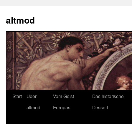
Zum
Inhalt
altmod
springen
Start
Über
Vom Geist
Das historische
altmod
Europas
Dessert