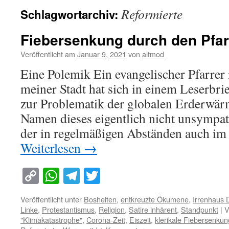
Reformierte
Schlagwortarchiv:
Fiebersenkung durch den Pfar
Veröffentlicht am
Januar 9, 2021
von
altmod
Eine Polemik Ein evangelischer Pfarrer
meiner Stadt hat sich in einem Leserbrie
zur Problematik der globalen Erderwä
Namen dieses eigentlich nicht unsympat
der in regelmäßigen Abständen auch im
Weiterlesen
→
Copy
WhatsApp
Telegram
Twitter
Link
Veröffentlicht unter
Bosheiten
,
entkreuzte Ökumene
,
Irrenhaus 
Linke
,
Protestantismus
,
Religion
,
Satire inhärent
,
Standpunkt
|
V
"Klimakatastrophe"
,
Corona-Zeit
,
Eiszeit
,
klerikale Fiebersenkun