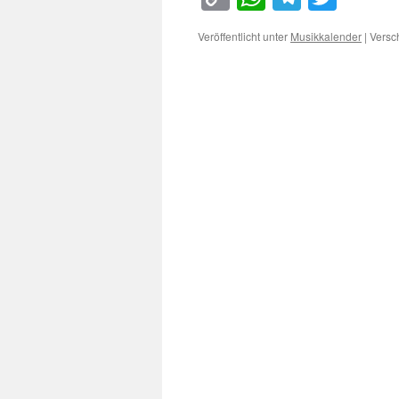
Link
Veröffentlicht unter
Musikkalender
|
Versc