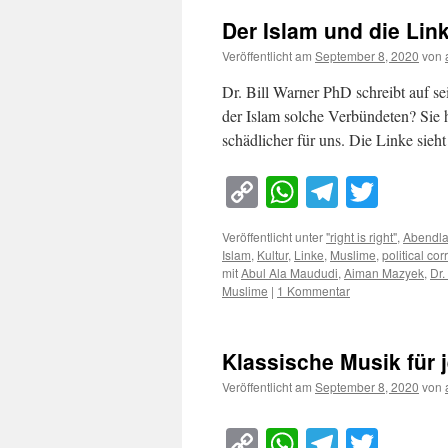
Der Islam und die Lin
Veröffentlicht am
September 8, 2020
von
Dr. Bill Warner PhD schreibt auf s
der Islam solche Verbündeten? Sie 
schädlicher für uns. Die Linke sie
Copy
WhatsApp
Telegra
Twitt
Link
Veröffentlicht unter
"right is right"
,
Abendl
Islam
,
Kultur
,
Linke
,
Muslime
,
political co
mit
Abul Ala Maududi
,
Aiman Mazyek
,
Dr.
Muslime
|
1 Kommentar
Klassische Musik für 
Veröffentlicht am
September 8, 2020
von
Copy
WhatsApp
Telegra
Twitt