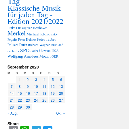
Tag
Klassische Musik
für jeden Tag -
Edition 2021/2022
Linke
Ludwig van Beethoven
Merkel
Michael Klonovsky
Peter Tauber
Peter Helmes
Pegnitz
Polizei
Putin
Russland
Richard Wagner
SPD
Ukraine
USA
Seehofer
Söder
Wolfgang Amadeus Mozart
ÖRR
September 2020
M
D
M
D
F
S
S
1
2
3
4
5
6
7
8
9
10
11
12
13
14
15
16
17
18
19
20
21
22
23
24
25
26
27
28
29
30
« Aug.
Okt. »
Share