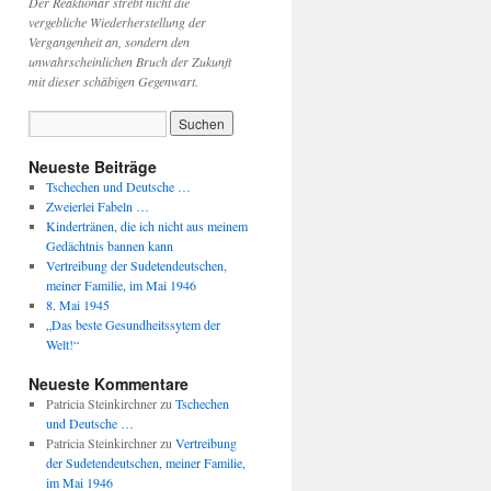
Der Reaktionär strebt nicht die
vergebliche Wiederherstellung der
Vergangenheit an, sondern den
unwahrscheinlichen Bruch der Zukunft
mit dieser schäbigen Gegenwart.
Neueste Beiträge
Tschechen und Deutsche …
Zweierlei Fabeln …
Kindertränen, die ich nicht aus meinem
Gedächtnis bannen kann
Vertreibung der Sudetendeutschen,
meiner Familie, im Mai 1946
8. Mai 1945
„Das beste Gesundheitssytem der
Welt!“
Neueste Kommentare
Patricia Steinkirchner
zu
Tschechen
und Deutsche …
Patricia Steinkirchner
zu
Vertreibung
der Sudetendeutschen, meiner Familie,
im Mai 1946