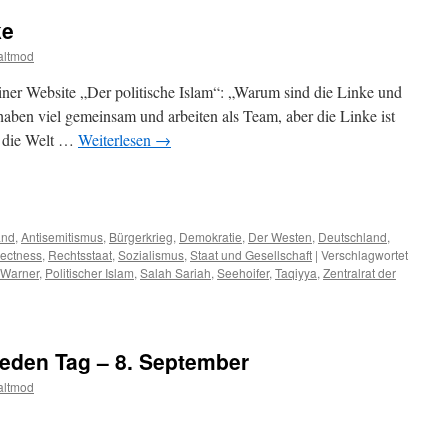
ke
altmod
einer Website „Der politische Islam“: „Warum sind die Linke und
haben viel gemeinsam und arbeiten als Team, aber die Linke ist
ht die Welt …
Weiterlesen
→
m
er
and
,
Antisemitismus
,
Bürgerkrieg
,
Demokratie
,
Der Westen
,
Deutschland
,
rrectness
,
Rechtsstaat
,
Sozialismus
,
Staat und Gesellschaft
|
Verschlagwortet
 Warner
,
Politischer Islam
,
Salah Sariah
,
Seehoifer
,
Taqiyya
,
Zentralrat der
jeden Tag – 8. September
altmod
m
er