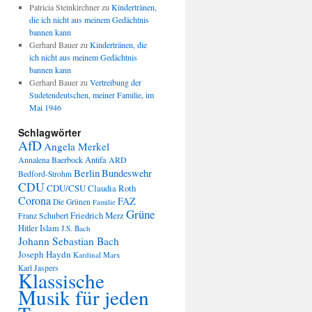
Patricia Steinkirchner
zu
Kindertränen,
die ich nicht aus meinem Gedächtnis
bannen kann
Gerhard Bauer
zu
Kindertränen, die
ich nicht aus meinem Gedächtnis
bannen kann
Gerhard Bauer
zu
Vertreibung der
Sudetendeutschen, meiner Familie, im
Mai 1946
Schlagwörter
AfD
Angela Merkel
Annalena Baerbock
Antifa
ARD
Berlin
Bundeswehr
Bedford-Strohm
CDU
CDU/CSU
Claudia Roth
Corona
FAZ
Die Grünen
Familie
Grüne
Friedrich Merz
Franz Schubert
Hitler
Islam
J.S. Bach
Johann Sebastian Bach
Joseph Haydn
Kardinal Marx
Karl Jaspers
Klassische
Musik für jeden