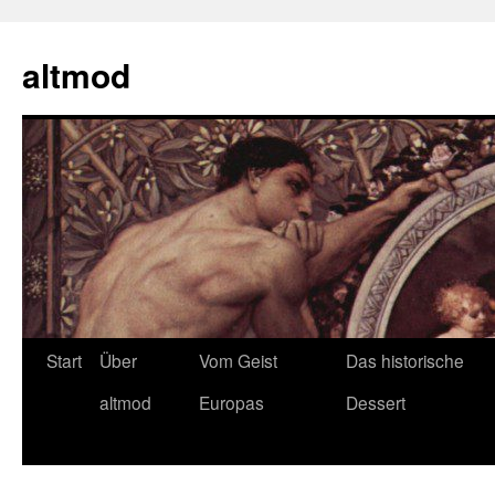
Zum
Inhalt
altmod
springen
Start
Über
Vom Geist
Das historische
altmod
Europas
Dessert