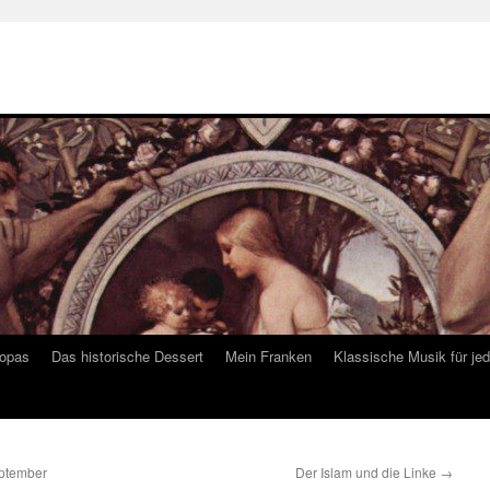
ropas
Das historische Dessert
Mein Franken
Klassische Musik für je
eptember
Der Islam und die Linke
→