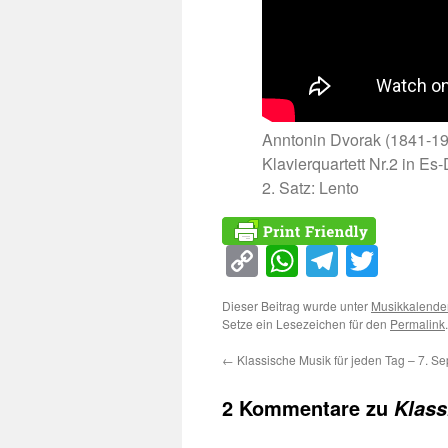
Anntonin Dvorak (1841-1
Klavierquartett Nr.2 in Es-
2. Satz: Lento
Copy
WhatsApp
Telegra
Twitt
Link
Dieser Beitrag wurde unter
Musikkalende
Setze ein Lesezeichen für den
Permalink
.
←
Klassische Musik für jeden Tag – 7. S
2 Kommentare zu
Klass