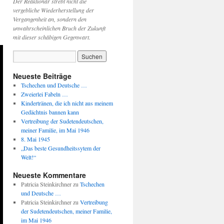
Der Reaktionär strebt nicht die
vergebliche Wiederherstellung der
Vergangenheit an, sondern den
unwahrscheinlichen Bruch der Zukunft
mit dieser schäbigen Gegenwart.
Neueste Beiträge
Tschechen und Deutsche …
Zweierlei Fabeln …
Kindertränen, die ich nicht aus meinem
Gedächtnis bannen kann
Vertreibung der Sudetendeutschen,
meiner Familie, im Mai 1946
8. Mai 1945
„Das beste Gesundheitssytem der
Welt!“
Neueste Kommentare
Patricia Steinkirchner
zu
Tschechen
und Deutsche …
Patricia Steinkirchner
zu
Vertreibung
der Sudetendeutschen, meiner Familie,
im Mai 1946