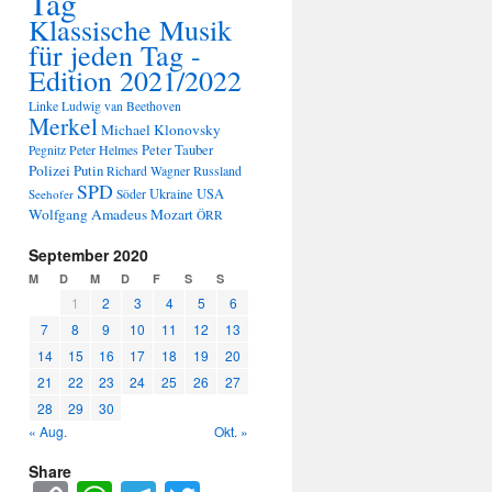
Tag
Klassische Musik
für jeden Tag -
Edition 2021/2022
Linke
Ludwig van Beethoven
Merkel
Michael Klonovsky
Peter Tauber
Peter Helmes
Pegnitz
Polizei
Putin
Russland
Richard Wagner
SPD
Ukraine
USA
Seehofer
Söder
Wolfgang Amadeus Mozart
ÖRR
September 2020
M
D
M
D
F
S
S
1
2
3
4
5
6
7
8
9
10
11
12
13
14
15
16
17
18
19
20
21
22
23
24
25
26
27
28
29
30
« Aug.
Okt. »
Share