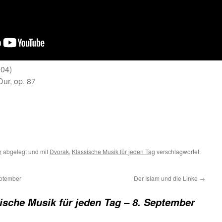
904)
Dur, op. 87
m
er
r
abgelegt und mit
Dvorak
,
Klassische Musik für jeden Tag
verschlagwortet.
eptember
Der Islam und die Linke
→
ische Musik für jeden Tag – 8. September