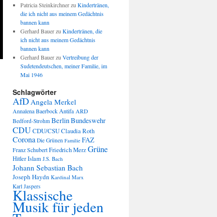
Patricia Steinkirchner
zu
Kindertränen,
die ich nicht aus meinem Gedächtnis
bannen kann
Gerhard Bauer
zu
Kindertränen, die
ich nicht aus meinem Gedächtnis
bannen kann
Gerhard Bauer
zu
Vertreibung der
Sudetendeutschen, meiner Familie, im
Mai 1946
Schlagwörter
AfD
Angela Merkel
Annalena Baerbock
Antifa
ARD
Berlin
Bundeswehr
Bedford-Strohm
CDU
CDU/CSU
Claudia Roth
Corona
FAZ
Die Grünen
Familie
Grüne
Friedrich Merz
Franz Schubert
Hitler
Islam
J.S. Bach
Johann Sebastian Bach
Joseph Haydn
Kardinal Marx
Karl Jaspers
Klassische
Musik für jeden