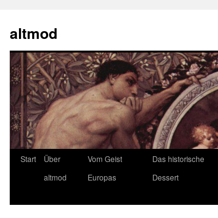
Zum
Inhalt
altmod
springen
Start
Über
Vom Geist
Das historische
altmod
Europas
Dessert