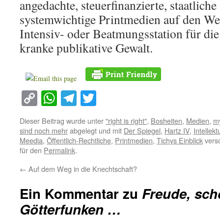
angedachte, steuerfinanzierte, staatlich
systemwichtige Printmedien auf den We
Intensiv- oder Beatmungsstation für die
kranke publikative Gewalt.
Copy
WhatsApp
Telegram
Twitter
Link
Dieser Beitrag wurde unter
"right is right"
,
Bosheiten
,
Medien
,
my
sind noch mehr
abgelegt und mit
Der Spiegel
,
Hartz IV
,
Intellekt
Meedia
,
Öffentlich-Rechtliche
,
Printmedien
,
Tichys Einblick
versc
für den
Permalink
.
←
Auf dem Weg in die Knechtschaft?
Ein Kommentar zu
Freude, sch
Götterfunken …