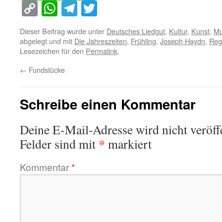
Copy
WhatsApp
Telegram
Twitter
Link
Dieser Beitrag wurde unter
Deutsches Liedgut
,
Kultur
,
Kunst
,
Mu
abgelegt und mit
Die Jahreszeiten
,
Frühling
,
Joseph Haydn
,
Reg
Lesezeichen für den
Permalink
.
←
Fundstücke
Schreibe einen Kommentar
Deine E-Mail-Adresse wird nicht veröffe
*
Felder sind mit
markiert
Kommentar
*