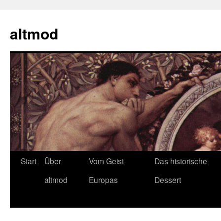
Zum
Inhalt
altmod
springen
Start
Über
Vom Geist
Das historische
altmod
Europas
Dessert