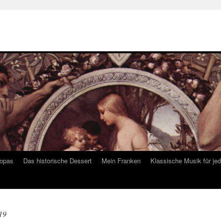
ropas
Das historische Dessert
Mein Franken
Klassische Musik für je
19