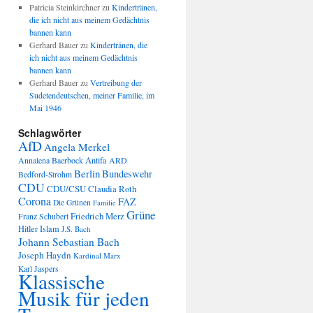
Patricia Steinkirchner
zu
Kindertränen,
die ich nicht aus meinem Gedächtnis
bannen kann
Gerhard Bauer
zu
Kindertränen, die
ich nicht aus meinem Gedächtnis
bannen kann
Gerhard Bauer
zu
Vertreibung der
Sudetendeutschen, meiner Familie, im
Mai 1946
Schlagwörter
AfD
Angela Merkel
Annalena Baerbock
Antifa
ARD
Berlin
Bundeswehr
Bedford-Strohm
CDU
CDU/CSU
Claudia Roth
Corona
FAZ
Die Grünen
Familie
Grüne
Friedrich Merz
Franz Schubert
Hitler
Islam
J.S. Bach
Johann Sebastian Bach
Joseph Haydn
Kardinal Marx
Karl Jaspers
Klassische
Musik für jeden