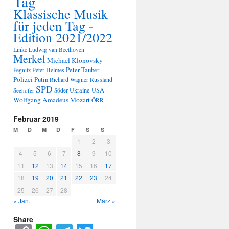
Tag
Klassische Musik
für jeden Tag -
Edition 2021/2022
Linke
Ludwig van Beethoven
Merkel
Michael Klonovsky
Peter Tauber
Peter Helmes
Pegnitz
Polizei
Putin
Russland
Richard Wagner
SPD
Ukraine
USA
Seehofer
Söder
Wolfgang Amadeus Mozart
ÖRR
Februar 2019
M
D
M
D
F
S
S
1
2
3
4
5
6
7
8
9
10
11
12
13
14
15
16
17
18
19
20
21
22
23
24
25
26
27
28
« Jan.
März »
Share