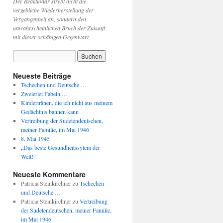
Der Reaktionär strebt nicht die
vergebliche Wiederherstellung der
Vergangenheit an, sondern den
unwahrscheinlichen Bruch der Zukunft
mit dieser schäbigen Gegenwart.
Neueste Beiträge
Tschechen und Deutsche …
Zweierlei Fabeln …
Kindertränen, die ich nicht aus meinem
Gedächtnis bannen kann
Vertreibung der Sudetendeutschen,
meiner Familie, im Mai 1946
8. Mai 1945
„Das beste Gesundheitssytem der
Welt!“
Neueste Kommentare
Patricia Steinkirchner
zu
Tschechen
und Deutsche …
Patricia Steinkirchner
zu
Vertreibung
der Sudetendeutschen, meiner Familie,
im Mai 1946