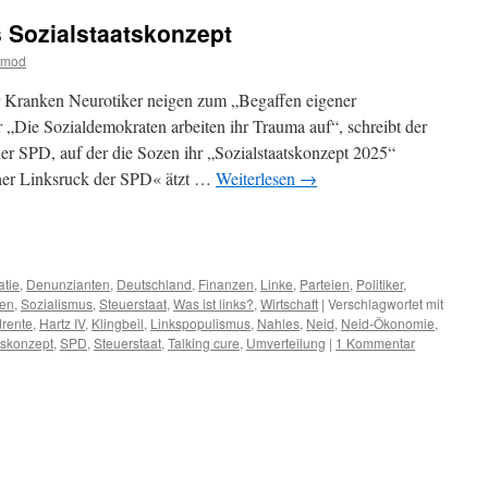
 Sozialstaatskonzept
tmod
er Kranken Neurotiker neigen zum „Begaffen eigener
„Die Sozialdemokraten arbeiten ihr Trauma auf“, schreibt der
der SPD, auf der die Sozen ihr „Sozialstaatskonzept 2025“
cher Linksruck der SPD« ätzt …
Weiterlesen
→
m
er
tie
,
Denunzianten
,
Deutschland
,
Finanzen
,
Linke
,
Parteien
,
Politiker
,
ten
,
Sozialismus
,
Steuerstaat
,
Was ist links?
,
Wirtschaft
|
Verschlagwortet mit
rente
,
Hartz IV
,
Klingbeil
,
Linkspopulismus
,
Nahles
,
Neid
,
Neid-Ökonomie
,
tskonzept
,
SPD
,
Steuerstaat
,
Talking cure
,
Umverteilung
|
1 Kommentar