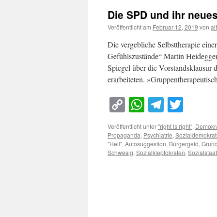
Die SPD und ihr neues
Veröffentlicht am
Februar 12, 2019
von
al
Die vergebliche Selbsttherapie ein
Gefühlszustände“ Martin Heidegger 
Spiegel über die Vorstandsklausur 
erarbeiteten. »Gruppentherapeutis
Copy
WhatsApp
Telegra
Twitt
Link
Veröffentlicht unter
"right is right"
,
Demokra
Propaganda
,
Psychiatrie
,
Sozialdemokra
"Heil"
,
Autosuggestion
,
Bürgergeld
,
Grund
Schwesig
,
Sozialkleptokraten
,
Sozialstaa