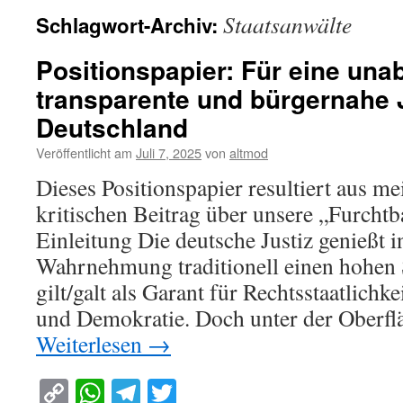
Staatsanwälte
Schlagwort-Archiv:
Positionspapier: Für eine una
transparente und bürgernahe J
Deutschland
Veröffentlicht am
Juli 7, 2025
von
altmod
Dieses Positionspapier resultiert aus m
kritischen Beitrag über unsere „Furchtb
Einleitung Die deutsche Justiz genießt i
Wahrnehmung traditionell einen hohen S
gilt/galt als Garant für Rechtsstaatlichk
und Demokratie. Doch unter der Oberfl
Weiterlesen
→
Copy
WhatsApp
Telegram
Twitter