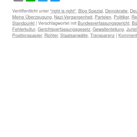
Link
Veröffentlicht unter
"right is right"
,
Blog Spezial
,
Demokratie
,
Deu
Meine Überzeugung
,
Nazi-Vergangenheit
,
Parteien
,
Politiker
,
Re
Standpunkt
|
Verschlagwortet mit
Bundesverfassungsgericht
,
Bü
Fehlerkultur
,
Gerichtsverfassungsgesetz
,
Gewaltenteilung
,
Juris
Positionspapier
,
Richter
,
Staatsanwälte
,
Transparenz
|
Kommenta