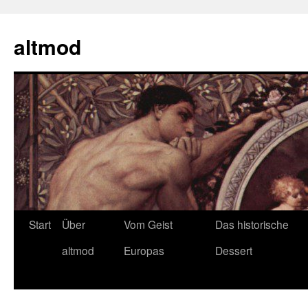
Zum
Inhalt
altmod
springen
Start
Über
Vom Geist
Das historische
altmod
Europas
Dessert