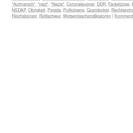
"Aufmarsch"
,
"nazi"
,
"Nazis"
,
Coronaleugner
,
DDR
,
Fackelzüge
,
NSDAP
,
Obrigkeit
,
Pegida
,
Politclowns
,
Querdenker
,
Rechtsext
Reichsbürger
,
Rütlischwur
,
Wetsentaschendiktatoren
|
Kommenta