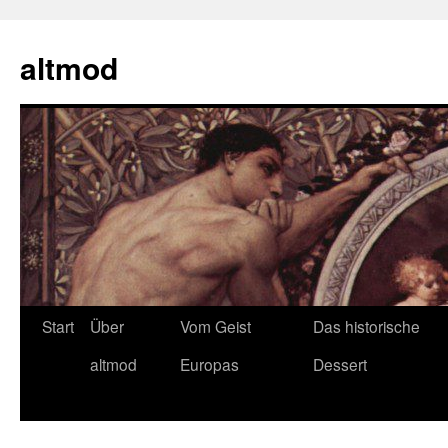
Zum
Inhalt
altmod
springen
Start
Über
Vom Geist
Das historische
altmod
Europas
Dessert