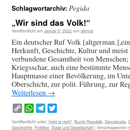
Pegida
Schlagwortarchiv:
„Wir sind das Volk!“
Veröffentlicht am
Januar 5, 2022
von
altmod
Ein deutscher Ruf Volk [altgerman.],e
Herkunft, Geschichte, Kultur und meist
verbundene Gesamtheit von Menschen; 
Kriegsschar, auch eine bestimmte Mens
Hauptmasse einer Bevölkerung, im Unte
Oberschicht, zur polit. Führung, zur R
Weiterlesen
→
Copy
WhatsApp
Telegram
Twitter
Link
Veröffentlicht unter
"right is right"
,
Bunte Republik
,
Demokratie
,
Geschichte
,
Politiker
,
Staat und Gesellschaft
|
Verschlagwortet m