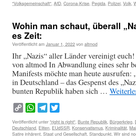
"Volksgemeinschaft"
,
AfD
,
Corona-Krise
,
Pegida
,
Polizei
,
Volk
,
W
Wohin man schaut, überall „Na
es Zeit:
Veröffentlicht am
Januar 1, 2022
von
altmod
Ihr „Nazis“ aller Länder vereinigt euch
von altmod In Abwandlung eines sehr b
Manifests möchte man heute ausrufen: 
in Deutschland – das Gespenst des „Naz
bunten Republik haben sich …
Weiterl
Copy
WhatsApp
Telegram
Twitter
Link
Veröffentlicht unter
"right is right"
,
Bunte Republik
,
Bürgerkrieg
,
Deutschland
,
Eliten
,
EUdSSR
,
Konservatismus
,
Kriminalität
,
Ma
Satire inhärent
,
Staat und Gesellschaft
,
Standpunkt
,
Wir sind n