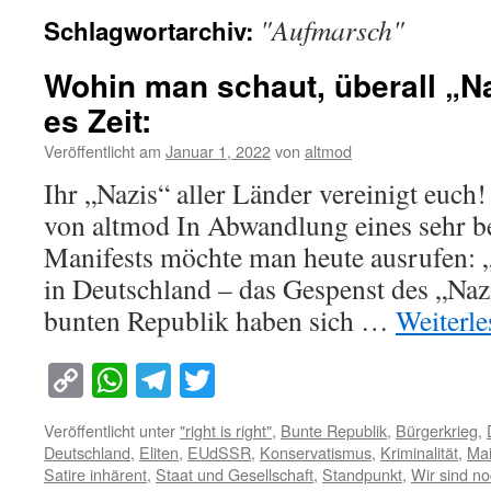
"Aufmarsch"
Schlagwortarchiv:
Wohin man schaut, überall „Na
es Zeit:
Veröffentlicht am
Januar 1, 2022
von
altmod
Ihr „Nazis“ aller Länder vereinigt euch
von altmod In Abwandlung eines sehr b
Manifests möchte man heute ausrufen: 
in Deutschland – das Gespenst des „Naz
bunten Republik haben sich …
Weiterl
Copy
WhatsApp
Telegram
Twitter
Link
Veröffentlicht unter
"right is right"
,
Bunte Republik
,
Bürgerkrieg
,
Deutschland
,
Eliten
,
EUdSSR
,
Konservatismus
,
Kriminalität
,
Ma
Satire inhärent
,
Staat und Gesellschaft
,
Standpunkt
,
Wir sind n