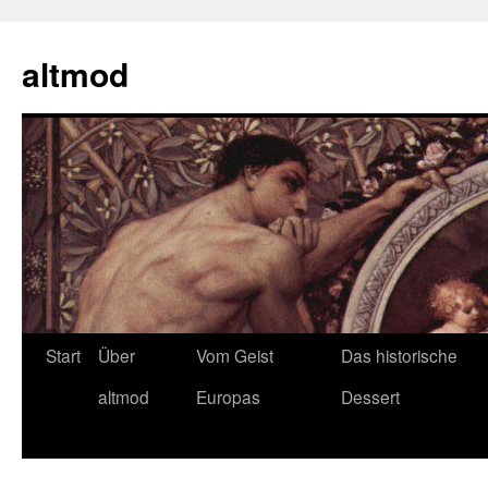
Zum
Inhalt
altmod
springen
Start
Über
Vom Geist
Das historische
altmod
Europas
Dessert