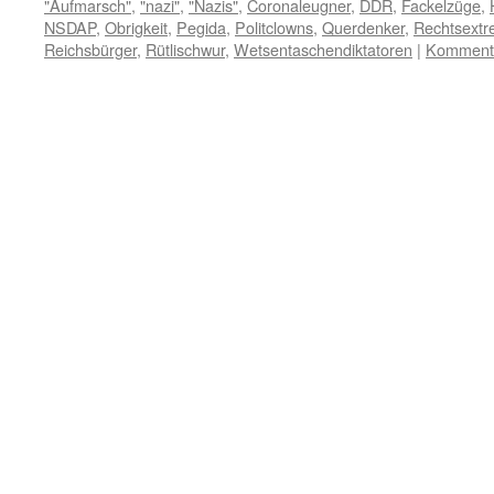
"Aufmarsch"
,
"nazi"
,
"Nazis"
,
Coronaleugner
,
DDR
,
Fackelzüge
,
NSDAP
,
Obrigkeit
,
Pegida
,
Politclowns
,
Querdenker
,
Rechtsext
Reichsbürger
,
Rütlischwur
,
Wetsentaschendiktatoren
|
Kommenta