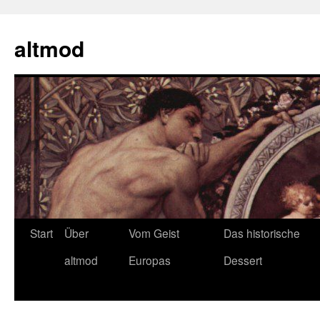
Zum
Inhalt
altmod
springen
Start
Über
Vom Geist
Das historische
altmod
Europas
Dessert