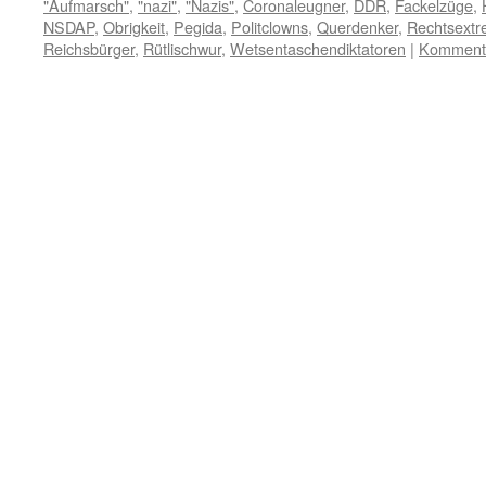
"Aufmarsch"
,
"nazi"
,
"Nazis"
,
Coronaleugner
,
DDR
,
Fackelzüge
,
NSDAP
,
Obrigkeit
,
Pegida
,
Politclowns
,
Querdenker
,
Rechtsext
Reichsbürger
,
Rütlischwur
,
Wetsentaschendiktatoren
|
Kommenta