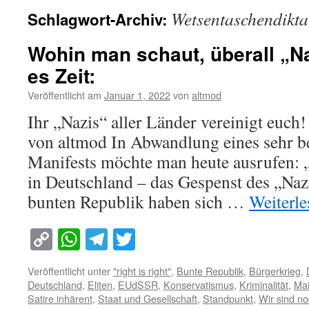
Wetsentaschendikta
Schlagwort-Archiv:
Wohin man schaut, überall „Na
es Zeit:
Veröffentlicht am
Januar 1, 2022
von
altmod
Ihr „Nazis“ aller Länder vereinigt euch
von altmod In Abwandlung eines sehr b
Manifests möchte man heute ausrufen: 
in Deutschland – das Gespenst des „Naz
bunten Republik haben sich …
Weiterl
Copy
WhatsApp
Telegram
Twitter
Link
Veröffentlicht unter
"right is right"
,
Bunte Republik
,
Bürgerkrieg
,
Deutschland
,
Eliten
,
EUdSSR
,
Konservatismus
,
Kriminalität
,
Ma
Satire inhärent
,
Staat und Gesellschaft
,
Standpunkt
,
Wir sind n